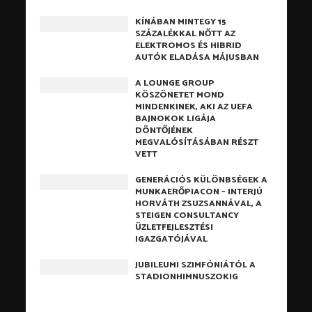
KÍNÁBAN MINTEGY 15
SZÁZALÉKKAL NŐTT AZ
ELEKTROMOS ÉS HIBRID
AUTÓK ELADÁSA MÁJUSBAN
A LOUNGE GROUP
KÖSZÖNETET MOND
MINDENKINEK, AKI AZ UEFA
BAJNOKOK LIGÁJA
DÖNTŐJÉNEK
MEGVALÓSÍTÁSÁBAN RÉSZT
VETT
GENERÁCIÓS KÜLÖNBSÉGEK A
MUNKAERŐPIACON – INTERJÚ
HORVÁTH ZSUZSANNÁVAL, A
STEIGEN CONSULTANCY
ÜZLETFEJLESZTÉSI
IGAZGATÓJÁVAL
JUBILEUMI SZIMFÓNIÁTÓL A
STADIONHIMNUSZOKIG