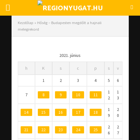
Kezdőlap
»
Hőség – Budapesten megdőlt a hajnali
melegrekord
2021. június
h
K
s
c
p
s
v
1
2
3
4
5
6
1
1
7
8
9
10
11
2
3
1
2
14
15
16
17
18
9
0
2
2
21
22
23
24
25
6
7