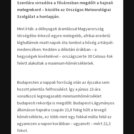
Szerdára virradóra a fővárosban megdőlt a hajnali
melegrekord – közölte az Országos Meteorológiai
Szolgálat a honlapján.
Mint írták: a délnyugati áramlással Magyarország
térségébe érkező egyre melegebb, afrikai eredetű
léghullámok miatt napok óta tombol a hőség a Kárpát-
medencében. Kedden a délutáni órákban – a
hegységek kivételével – országszerte 30 Celsius-fok
felett alakultak a maximum-hőmérsékletek.
Budapesten a nappali forróság után az éjszaka sem
hozott jelentős felfrissülést. Így a június 23-ára
vonatkozó legmagasabb minimumhőmérséklet
budapesti rekordja is megdőlt. Budapest-Lágymányos
állomáson hajnalra csupán 23,8 fokig hűlt a levegő
hőmérséklete, ez több mint egy fokkal múlta felül az
ugyanezen a napon korábban – ugyanott – mért 22,3
fokot.