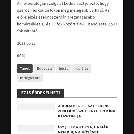
A meteorológiai szolgálat kedden azt jelezte, hogy
szerdán és csütörtökön még melegebb várható. Az
előrejelzés szerint szerdán a legmagasabb
hőmérséklet 31 és 38 fok között alakul. Késő este 22-27
fok várható.
2021.06.23.
(MTI)
Tagek
Budapest
hőség
időjárás
melegrekord
EZ IS ÉRDEKELHETI
A BUDAPESTI LISZT FERENC
ZENEMŰVÉSZETI EGYETEM KÍNAI
KÖZPONTJA
ÍGY JELEZ A KUTYA, HA MÁR
NEM BÍRJA A HŐSÉGET