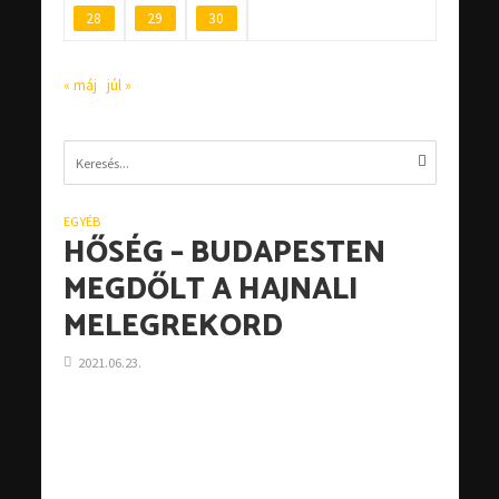
28
29
30
« máj
júl »
EGYÉB
HŐSÉG – BUDAPESTEN
MEGDŐLT A HAJNALI
MELEGREKORD
2021.06.23.