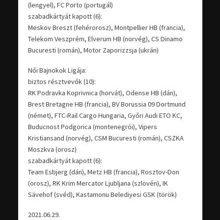
(lengyel), FC Porto (portugál)
szabadkártyát kapott (6):
Meskov Breszt (fehérorosz), Montpellier HB (francia),
Telekom Veszprém, Elverum HB (norvég), CS Dinamo
Bucuresti (román), Motor Zaporizzsja (ukrán)
Női Bajnokok Ligája:
biztos résztvevők (10):
RK Podravka Koprivnica (horvát), Odense HB (dán),
Brest Bretagne HB (francia), BV Borussia 09 Dortmund
(német), FTC-Rail Cargo Hungaria, Győri Audi ETO KC,
Buducnost Podgorica (montenegrói), Vipers
Kristiansand (norvég), CSM Bucuresti (román), CSZKA
Moszkva (orosz)
szabadkártyát kapott (6):
Team Esbjerg (dán), Metz HB (francia), Rosztov-Don
(orosz), RK Krim Mercator Ljubljana (szlovén), IK
Sävehof (svéd), Kastamonu Belediyesi GSK (török)
2021.06.29.