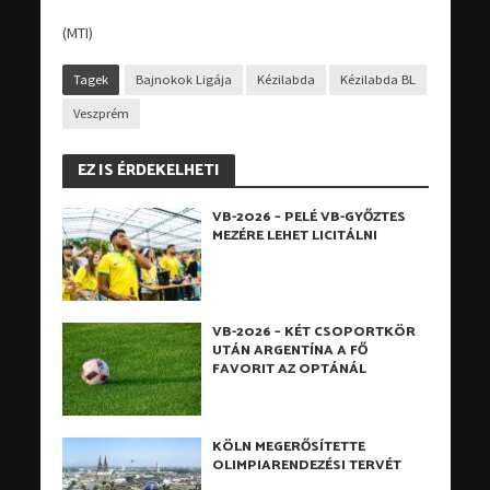
(MTI)
Tagek
Bajnokok Ligája
Kézilabda
Kézilabda BL
Veszprém
EZ IS ÉRDEKELHETI
VB-2026 – PELÉ VB-GYŐZTES
MEZÉRE LEHET LICITÁLNI
VB-2026 – KÉT CSOPORTKÖR
UTÁN ARGENTÍNA A FŐ
FAVORIT AZ OPTÁNÁL
KÖLN MEGERŐSÍTETTE
OLIMPIARENDEZÉSI TERVÉT