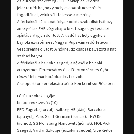
Az európai szövetség (EHF) honlapján kedden
jelentették be, hogy mely csapatok nevezését
fogadták el, velük vált teljessé a mezőny.
A férfiaknál 12 csapat folyamodott szabadkártyához,
amelyről az EHF végrehajtó bizottsága egy testület
ajánlása alapján döntött. A kiadó hat hely egyike a
bajnoki ezüstérmes, Magyar Kupa-címvédő Telekom
Veszprémnek jutott. A nőknél tíz csapat pályázott a hat
szabad helyre.
A férfiaknál a bajnok Szeged, a nőknél a bajnoki
aranyérmes Ferencváros és a BL-bronzérmes Győr
részvétele már korábban biztos volt.
A csoportkör sorsolására pénteken kerül sor Bécsben.
Férfi Bajnokok Ligája:
biztos résztvevők (10):
PPD Zagreb (horvát), Aalborg HB (dán), Barcelona
(spanyol), Paris Saint-Germain (francia), THW Kiel
(német), SG Flensburg-Handewitt (német), MOL-Pick
Szeged, Vardar Szkopje (északmacedón), Vive Kielce