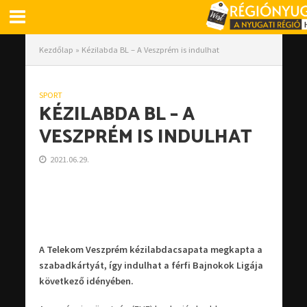
Kezdőlap
»
Kézilabda BL – A Veszprém is indulhat
SPORT
KÉZILABDA BL – A
VESZPRÉM IS INDULHAT
2021.06.29.
A Telekom Veszprém kézilabdacsapata megkapta a
szabadkártyát, így indulhat a férfi Bajnokok Ligája
következő idényében.