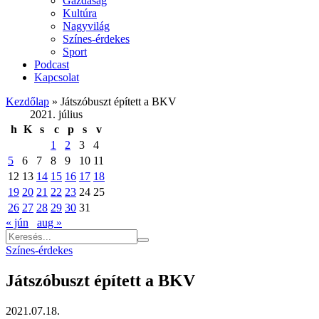
Gazdaság
Kultúra
Nagyvilág
Színes-érdekes
Sport
Podcast
Kapcsolat
Kezdőlap
»
Játszóbuszt épített a BKV
2021. július
h
K
s
c
p
s
v
1
2
3
4
5
6
7
8
9
10
11
12
13
14
15
16
17
18
19
20
21
22
23
24
25
26
27
28
29
30
31
« jún
aug »
Színes-érdekes
Játszóbuszt épített a BKV
2021.07.18.