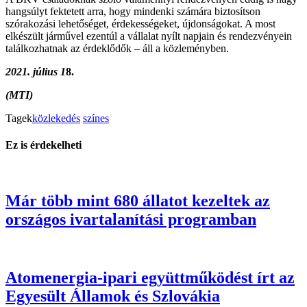
hangsúlyt fektetett arra, hogy mindenki számára biztosítson
szórakozási lehetőséget, érdekességeket, újdonságokat. A most
elkészült járművel ezentúl a vállalat nyílt napjain és rendezvényein
találkozhatnak az érdeklődők – áll a közleményben.
2021. július 1
8.
(MTI)
Tagek
közlekedés
színes
Ez is érdekelheti
Már több mint 680 állatot kezeltek az
országos ivartalanítási programban
Atomenergia-ipari együttműködést írt az
Egyesült Államok és Szlovákia