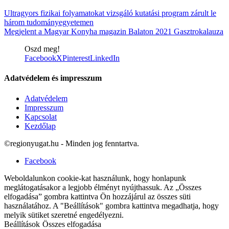
Ultragyors fizikai folyamatokat vizsgáló kutatási program zárult le
három tudományegyetemen
Megjelent a Magyar Konyha magazin Balaton 2021 Gasztrokalauza
Oszd meg!
Facebook
X
Pinterest
LinkedIn
Adatvédelem és impresszum
Adatvédelem
Impresszum
Kapcsolat
Kezdőlap
©regionyugat.hu - Minden jog fenntartva.
Facebook
Weboldalunkon cookie-kat használunk, hogy honlapunk
meglátogatásakor a legjobb élményt nyújthassuk. Az „Összes
elfogadása” gombra kattintva Ön hozzájárul az összes süti
használatához. A "Beállítások" gombra kattintva megadhatja, hogy
melyik sütiket szeretné engedélyezni.
Beállítások
Összes elfogadása