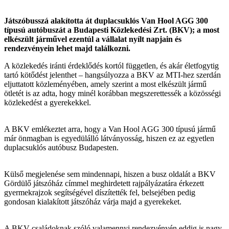
Játszóbusszá alakította át duplacsuklós Van Hool AGG 300
típusú autóbuszát a Budapesti Közlekedési Zrt. (BKV); a most
elkészült járművel ezentúl a vállalat nyílt napjain és
rendezvényein lehet majd találkozni.
A közlekedés iránti érdeklődés kortól független, és akár életfogytig
tartó kötődést jelenthet – hangsúlyozza a BKV az MTI-hez szerdán
eljuttatott közleményében, amely szerint a most elkészült jármű
ötletét is az adta, hogy minél korábban megszerettessék a közösségi
közlekedést a gyerekekkel.
A BKV emlékeztet arra, hogy a Van Hool AGG 300 típusú jármű
már önmagban is egyedülálló látványosság, hiszen ez az egyetlen
duplacsuklós autóbusz Budapesten.
Külső megjelenése sem mindennapi, hiszen a busz oldalát a BKV
Gördülő játszóház címmel meghirdetett rajpályázatára érkezett
gyermekrajzok segítségével díszítették fel, belsejében pedig
gondosan kialakított játszóház várja majd a gyerekeket.
A BKV családoknak szóló valamennyi rendezvényén eddig is nagy