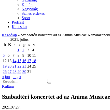
Gazdaság
Kultúra
Nagyvilág
Színes-érdekes
Sport
Podcast
Kapcsolat
Kezdőlap
»
Szabadtéri koncertet ad az Anima Musicae Kamarazenek
2021. július
h
K
s
c
p
s
v
1
2
3
4
5
6
7
8
9
10
11
12
13
14
15
16
17
18
19
20
21
22
23
24
25
26
27
28
29
30
31
« jún
aug »
Kultúra
Szabadtéri koncertet ad az Anima Music
2021.07.27.