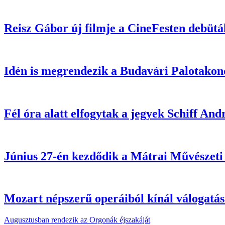
Reisz Gábor új filmje a CineFesten debüt
Idén is megrendezik a Budavári Palotakon
Fél óra alatt elfogytak a jegyek Schiff And
Június 27-én kezdődik a Mátrai Művészet
Mozart népszerű operáiból kínál válogatá
Augusztusban rendezik az Orgonák éjszakáját