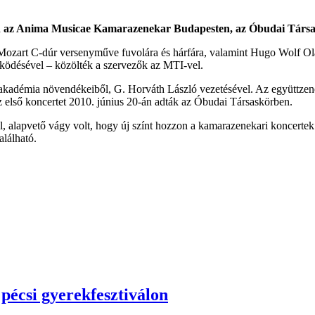
kön az Anima Musicae Kamarazenekar Budapesten, az Óbudai Társa
zart C-dúr versenyműve fuvolára és hárfára, valamint Hugo Wolf Ola
ödésével – közölték a szervezők az MTI-vel.
adémia növendékeiből, G. Horváth László vezetésével. Az együttzenélé
z első koncertet 2010. június 20-án adták az Óbudai Társaskörben.
el, alapvető vágy volt, hogy új színt hozzon a kamarazenekari koncertek 
lálható.
pécsi gyerekfesztiválon