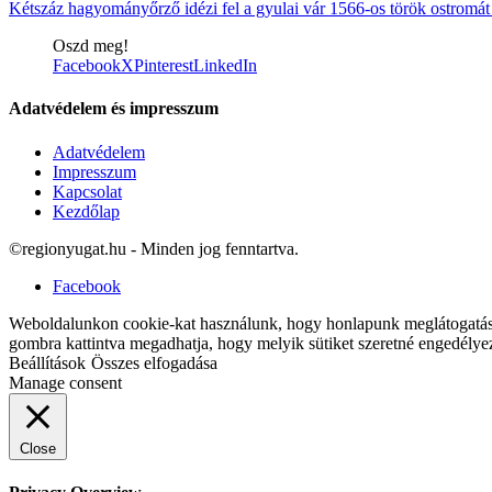
Kétszáz hagyományőrző idézi fel a gyulai vár 1566-os török ostromát
Oszd meg!
Facebook
X
Pinterest
LinkedIn
Adatvédelem és impresszum
Adatvédelem
Impresszum
Kapcsolat
Kezdőlap
©regionyugat.hu - Minden jog fenntartva.
Facebook
Weboldalunkon cookie-kat használunk, hogy honlapunk meglátogatásak
gombra kattintva megadhatja, hogy melyik sütiket szeretné engedélye
Beállítások
Összes elfogadása
Manage consent
Close