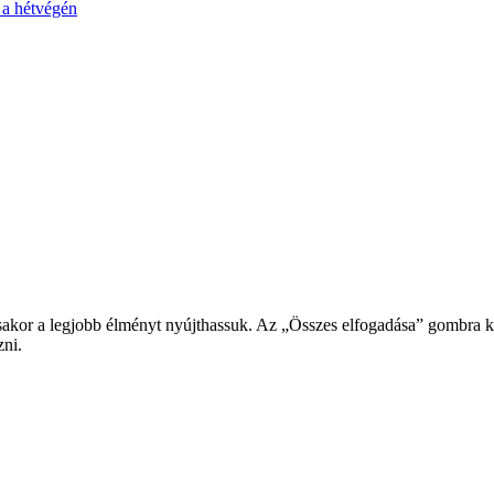
 a hétvégén
or a legjobb élményt nyújthassuk. Az „Összes elfogadása” gombra katt
zni.