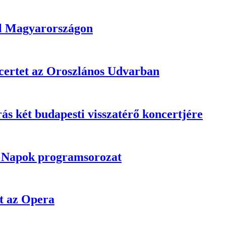
ál Magyarországon
certet az Oroszlános Udvarban
rás két budapesti visszatérő koncertjére
i Napok programsorozat
st az Opera