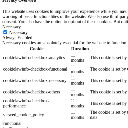
Privacy Overview
This website uses cookies to improve your experience while you navigat
working of basic functionalities of the website. We also use third-pa
consent. You also have the option to opt-out of these cookies. But op
Necessary
Necessary
Always Enabled
Necessary cookies are absolutely essential for the website to function
Cookie
Duration
11
cookielawinfo-checkbox-analytics
This cookie is set b
months
11
cookielawinfo-checkbox-functional
The cookie is set by
months
11
cookielawinfo-checkbox-necessary
This cookie is set b
months
11
cookielawinfo-checkbox-others
This cookie is set b
months
cookielawinfo-checkbox-
11
This cookie is set b
performance
months
11
The cookie is set by
viewed_cookie_policy
months
data.
Functional