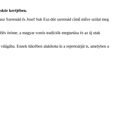
skör kertjében.
sz Szerenád és Josef Suk Esz-dúr szerenád című műve szólal meg
s öröme, a magyar vonós tradíciók megtartása és az új utak
világába. Ennek tükrében alakította ki a repertoárját is, amelyben a