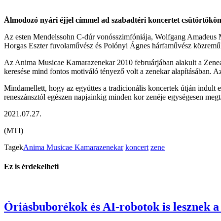
Álmodozó nyári éjjel címmel ad szabadtéri koncertet csütörtö
Az esten Mendelssohn C-dúr vonósszimfóniája, Wolfgang Amadeus Mo
Horgas Eszter fuvolaművész és Polónyi Ágnes hárfaművész közreműk
Az Anima Musicae Kamarazenekar 2010 februárjában alakult a Zeneak
keresése mind fontos motiváló tényező volt a zenekar alapításában. A
Mindamellett, hogy az együttes a tradicionális koncertek útján indult 
reneszánsztól egészen napjainkig minden kor zenéje egységesen megta
2021.07.27.
(MTI)
Tagek
Anima Musicae Kamarazenekar
koncert
zene
Ez is érdekelheti
Óriásbuborékok és AI-robotok is lesznek a 