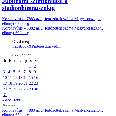
Jubileumi szimfóniától a
stadionhimnuszokig
Koronavírus – 7883 az új fertőzöttek száma Magyarországon,
elhunyt 67 beteg
Koronavírus – 3382 az új fertőzöttek száma Magyarországon,
elhunyt 69 beteg
Oszd meg!
Facebook
X
Pinterest
LinkedIn
2022. január
h
K
s
c
p
s
v
1
2
3
4
5
6
7
8
9
10
11
12
13
14
15
16
17
18
19
20
21
22
23
24
25
26
27
28
29
30
31
« dec
febr »
Koronavírus – 7883 az új fertőzöttek száma Magyarországon,
elhunyt 67 beteg