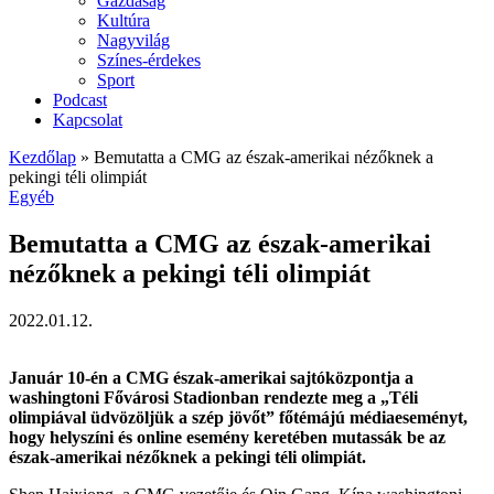
Gazdaság
Kultúra
Nagyvilág
Színes-érdekes
Sport
Podcast
Kapcsolat
Kezdőlap
»
Bemutatta a CMG az észak-amerikai nézőknek a
pekingi téli olimpiát
Egyéb
Bemutatta a CMG az észak-amerikai
nézőknek a pekingi téli olimpiát
2022.01.12.
Január 10-én a CMG észak-amerikai sajtóközpontja a
washingtoni Fővárosi Stadionban rendezte meg a „Téli
olimpiával üdvözöljük a szép jövőt” főtémájú médiaeseményt,
hogy helyszíni és online esemény keretében mutassák be az
észak-amerikai nézőknek a pekingi téli olimpiát.