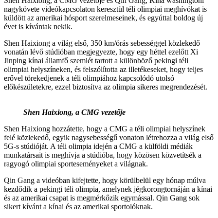
Shen Haixiong, a CMG vezetője és Qin Gang, Kína washingtoni
nagykövete videókapcsolaton keresztül téli olimpiai meghívókat is
küldött az amerikai hósport szerelmeseinek, és egyúttal boldog új
évet is kívántak nekik.
Shen Haixiong a világ első, 350 km/órás sebességgel közlekedő
vonatán lévő stúdióban megjegyezte, hogy egy héttel ezelőtt Xi
Jinping kínai államfő szemlét tartott a különböző pekingi téli
olimpiai helyszíneken, és felszólította az illetékeseket, hogy teljes
erővel törekedjenek a téli olimpiához kapcsolódó utolsó
előkészületekre, ezzel biztosítva az olimpia sikeres megrendezését.
Shen Haixiong, a CMG vezetője
Shen Haixiong hozzátette, hogy a CMG a téli olimpiai helyszínek
felé közlekedő, egyik nagysebességű vonaton létrehozza a világ első
5G-s stúdióját. A téli olimpia idején a CMG a külföldi médiák
munkatársait is meghívja a stúdióba, hogy közösen közvetítsék a
ragyogó olimpiai sporteseményeket a világnak.
Qin Gang a videóban kifejtette, hogy körülbelül egy hónap múlva
kezdődik a pekingi téli olimpia, amelynek jégkorongtornáján a kínai
és az amerikai csapat is megmérkőzik egymással. Qin Gang sok
sikert kívánt a kínai és az amerikai sportolóknak.