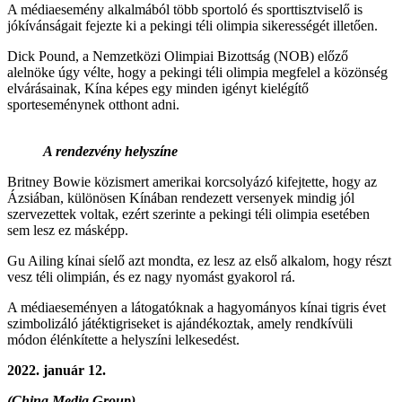
A médiaesemény alkalmából több sportoló és sporttisztviselő is
jókívánságait fejezte ki a pekingi téli olimpia sikerességét illetően.
Dick Pound, a Nemzetközi Olimpiai Bizottság (NOB) előző
alelnöke úgy vélte, hogy a pekingi téli olimpia megfelel a közönség
elvárásainak, Kína képes egy minden igényt kielégítő
sporteseménynek otthont adni.
A rendezvény helyszíne
Britney Bowie közismert amerikai korcsolyázó kifejtette, hogy az
Ázsiában, különösen Kínában rendezett versenyek mindig jól
szervezettek voltak, ezért szerinte a pekingi téli olimpia esetében
sem lesz ez másképp.
Gu Ailing kínai síelő azt mondta, ez lesz az első alkalom, hogy részt
vesz téli olimpián, és ez nagy nyomást gyakorol rá.
A médiaeseményen a látogatóknak a hagyományos kínai tigris évet
szimbolizáló játéktigriseket is ajándékoztak, amely rendkívüli
módon élénkítette a helyszíni lelkesedést.
2022. január 12.
(China Media Group)