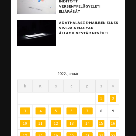
INDÍTOTT
VERSENYFELÜGYELETI
ELJÁRÁSÁT
ADATHALÁSZ E-MAILBEN ÉLNEK
VISSZA A MAGYAR
ÁLLAMKINCSTÁR NEVÉVEL
2022. január
h
K
s
c
p
s
v
1
2
3
4
5
6
7
8
9
10
11
12
13
14
15
16
17
18
19
20
21
22
23