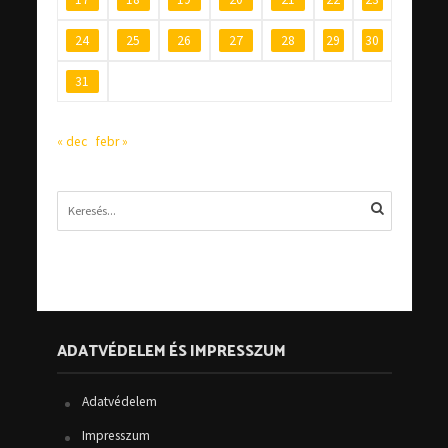
24
25
26
27
28
29
30
31
« dec
febr »
ADATVÉDELEM ÉS IMPRESSZUM
Adatvédelem
Impresszum