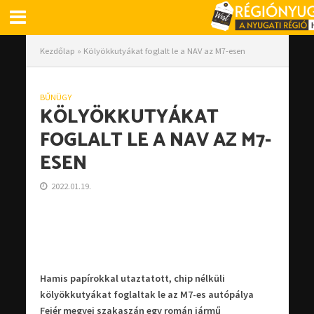
Kezdőlap
»
Kölyökkutyákat foglalt le a NAV az M7-esen
BŰNÜGY
KÖLYÖKKUTYÁKAT
FOGLALT LE A NAV AZ M7-
ESEN
2022.01.19.
Hamis papírokkal utaztatott, chip nélküli
kölyökkutyákat foglaltak le az M7-es autópálya
Fejér megyei szakaszán egy román jármű