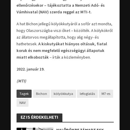
ellenőrzésekor – tájékoztatta a Nemzeti Adó- és
Vámhivatal (NAV) szerda reggel az MTI-t.
A hat Bichon jellegű kölyökkutyáról a sofőr azt mondta,
hogy Olaszországba viszi őket – közölték. A kölykökről
az állatorvos megállapította, hogy alig négy- és
hathetesek.
A kiskutyákat hiányos oltásuk, fiatal
koruk és nem megfelelő egészségügyi állapotuk
miatt elkobozták
– írták a közleményben.
2022. január 19.
(MTI)
Tagek
Bichon
kölyökkutya
lefoglalás
M7-es
NAV
EZ IS ÉRDEKELHETI