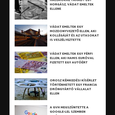
HALŐRÖKRE TÁMADT EGY
HORGÁSZ, VÁDAT EMELTEK
ELLENE
VÁDAT EMELTEK EGY
MOZDONYVEZETŐ ELLEN, AKI
KOLLÉGÁJÁT ÉS AZ UTASOKAT
IS VESZÉLYEZTETTE
VÁDAT EMELTEK EGY FÉRFI
ELLEN, AKI HAMIS EURÓVAL
FIZETETT EGY AUTÓÉRT
OROSZ KÉMKEDÉSI KÍSÉRLET
TÖRTÉNHETETT EGY FRANCIA
DRÓNGYÁRTÓ VÁLLALAT
ELLEN
A GVH MEGSZÜNTETTE A
GOOGLE-LEL SZEMBEN