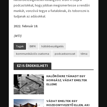
podcastokkal, hogy jobban megismertesse a rendőri
munkát, vonzóvá tegye a fiataloknak, és toborozni is
tudjanak az adásokkal.
2022. február 18.
(MTI)
Tagek
BRFK
háttérbeszélgetés
kommunikációs csatorna
podcastsorozat
téma
EZ IS ÉRDEKELHETI
HALŐRÖKRE TÁMADT EGY
HORGÁSZ, VÁDAT EMELTEK
ELLENE
VÁDAT EMELTEK EGY
MOZDONYVEZETŐ ELLEN, AKI