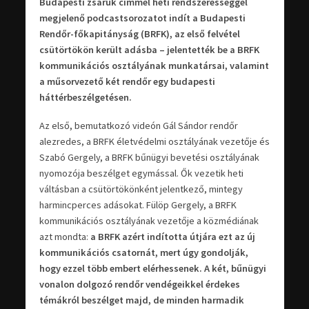
Budapesti zsaruk címmel heti rendszerességgel
megjelenő podcastsorozatot indít a Budapesti
Rendőr-főkapitányság (BRFK), az első felvétel
csütörtökön került adásba – jelentették be a BRFK
kommunikációs osztályának munkatársai, valamint
a műsorvezető két rendőr egy budapesti
háttérbeszélgetésen.
Az első, bemutatkozó videón Gál Sándor rendőr
alezredes, a BRFK életvédelmi osztályának vezetője és
Szabó Gergely, a BRFK bűnügyi bevetési osztályának
nyomozója beszélget egymással. Ők vezetik heti
váltásban a csütörtökönként jelentkező, mintegy
harmincperces adásokat. Fülöp Gergely, a BRFK
kommunikációs osztályának vezetője a közmédiának
azt mondta:
a BRFK azért indította útjára ezt az új
kommunikációs csatornát, mert úgy gondolják,
hogy ezzel több embert elérhessenek. A két, bűnügyi
vonalon dolgozó rendőr vendégeikkel érdekes
témákról beszélget majd, de minden harmadik