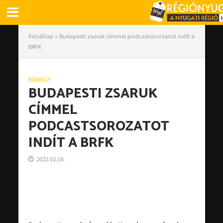
Kezdőlap
»
Budapesti zsaruk címmel podcastsorozatot indít a
BRFK
BŰNÜGY
BUDAPESTI ZSARUK
CÍMMEL
PODCASTSOROZATOT
INDÍT A BRFK
2022.02.18.