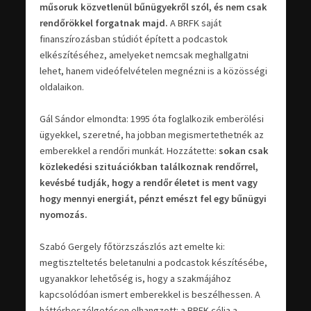
műsoruk közvetlenül bűnügyekről szól, és nem csak
rendőrökkel forgatnak majd.
A BRFK saját
finanszírozásban stúdiót épített a podcastok
elkészítéséhez, amelyeket nemcsak meghallgatni
lehet, hanem videófelvételen megnézni is a közösségi
oldalaikon.
Gál Sándor elmondta: 1995 óta foglalkozik emberölési
ügyekkel, szeretné, ha jobban megismertethetnék az
emberekkel a rendőri munkát. Hozzátette:
sokan csak
közlekedési szituációkban találkoznak rendőrrel,
kevésbé tudják, hogy a rendőr életet is ment vagy
hogy mennyi energiát, pénzt emészt fel egy bűnügyi
nyomozás.
Szabó Gergely főtörzszászlós azt emelte ki:
megtiszteltetés beletanulni a podcastok készítésébe,
ugyanakkor lehetőség is, hogy a szakmájához
kapcsolódóan ismert emberekkel is beszélhessen. A
háttérbeszélgetésen elhangzott: a BRFK célja a