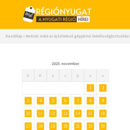
Kezdőlap
»
Netrisk: indul az új kötelező gépjármű-felelősségbiztosítá
2025. november
h
K
s
c
p
s
v
1
2
3
4
5
6
7
8
9
10
11
12
13
14
15
16
17
18
19
20
21
22
23