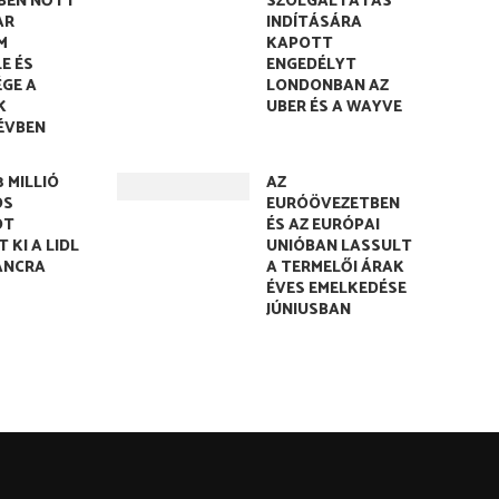
BEN NŐTT
SZOLGÁLTATÁS
AR
INDÍTÁSÁRA
M
KAPOTT
E ÉS
ENGEDÉLYT
GE A
LONDONBAN AZ
K
UBER ÉS A WAYVE
ÉVBEN
8 MILLIÓ
AZ
OS
EURÓÖVEZETBEN
OT
ÉS AZ EURÓPAI
 KI A LIDL
UNIÓBAN LASSULT
ÁNCRA
A TERMELŐI ÁRAK
ÉVES EMELKEDÉSE
JÚNIUSBAN