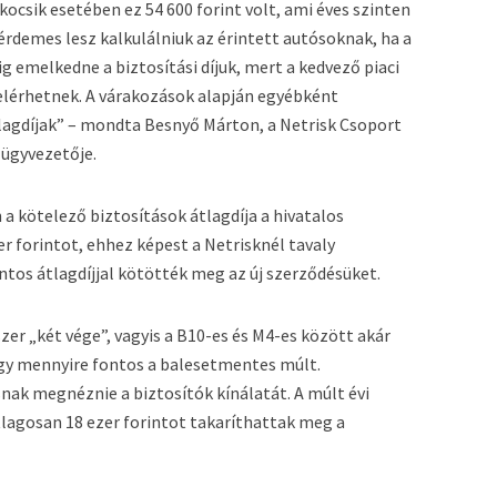
kocsik esetében ez 54 600 forint volt, ami éves szinten
 érdemes lesz kalkulálniuk az érintett autósoknak, ha a
ig emelkedne a biztosítási díjuk, mert a kedvező piaci
 elérhetnek. A várakozások alapján egyébként
átlagdíjak” – mondta Besnyő Márton, a Netrisk Csoport
 ügyvezetője.
 kötelező biztosítások átlagdíja a hivatalos
r forintot, ehhez képest a Netrisknél tavaly
tos átlagdíjjal kötötték meg az új szerződésüket.
er „két vége”, vagyis a B10-es és M4-es között akár
ogy mennyire fontos a balesetmentes múlt.
nak megnéznie a biztosítók kínálatát. A múlt évi
lagosan 18 ezer forintot takaríthattak meg a