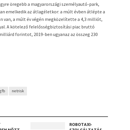
gyre öregebb a magyarországi személyautó-park,
n emelkedik az átlagéletkor: a múlt évben átlépte a
 van, a múlt év végén megközelítette a 4,3 milliót,
al. A kötelező felelősségbiztosítási piac bruttó
milliárd forintot, 2019-ben ugyanaz az összeg 230
gfb
netrisk
Y
ROBOTAXI-