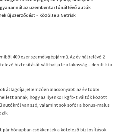
 ugyanannál az üzembentartónál lévő autók
ek új szerződést – közölte a Netrisk
miből 400 ezer személygépjármű. Az év hátrelévő 2
lező biztosítását válthatja le a lakosság – derült ki a
k átlagdíja jellemzően alacsonyabb az év többi
ellett annak, hogy az ilyenkor kgfb-t váltók között
ű autókról van szó, valamint sok sofőr a bonus-malus
zik.
lt pár hónapban csökkentek a kötelező biztosítások