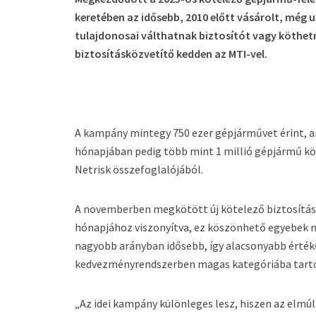
keretében az idősebb, 2010 előtt vásárolt, még
tulajdonosai válthatnak biztosítót vagy köthetn
biztosításközvetítő kedden az MTI-vel.
A kampány mintegy 750 ezer gépjárművet érint, a
hónapjában pedig több mint 1 millió gépjármű köte
Netrisk összefoglalójából.
A novemberben megkötött új kötelező biztosításo
hónapjához viszonyítva, ez köszönhető egyebek m
nagyobb arányban idősebb, így alacsonyabb érték
kedvezményrendszerben magas kategóriába tarto
„Az idei kampány különleges lesz, hiszen az elmú