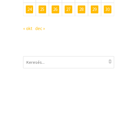
24
25
26
27
28
29
30
« okt
dec »