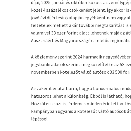
díjai, 2025. január és október között a személygép
közel 4 százalékos csökkenést jelent. Így akkor is
jövő évi díjértesítő alapján egyébként nem vagy al
feltételek mellett akár további megtakarítást is
valamivel 33 ezer forint alatt lehetnek majd az 
Ausztriáért és Magyarországért felelős regionális
A közlemény szerint 2024 harmadik negyedévében a
jegybanki adatok szerint megközelítette az 58 eze
novemberben kötelezőt váltó autósok 33 500 forin
A szakember utalt arra, hogy a bonus-malus rendsz
hatszoros lehet a különbség. Ebből is látható, h
Hozzátette azt is, érdemes minden érintett autós
kampányban ugyanis a kötelezőt váltó autósok át
lépéssel.