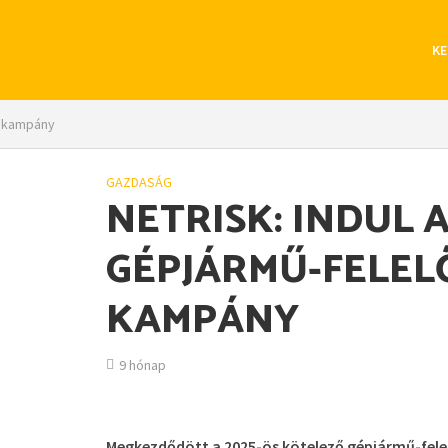
KE
si kampány
GAZDASÁG
NETRISK: INDUL 
GÉPJÁRMŰ-FELEL
KAMPÁNY
9 hónap
Megkezdődött a 2025-ös kötelező gépjármű-fele