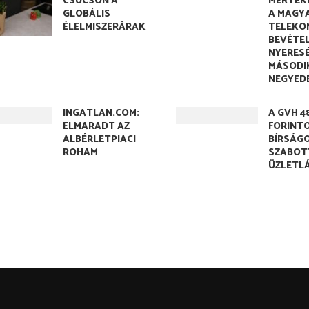
CSÚCSON A
MÉRTÉK
GLOBÁLIS
A MAGY
ÉLELMISZERÁRAK
TELEKO
BEVÉTEL
NYERESÉ
MÁSODI
NEGYED
INGATLAN.COM:
A GVH 4
ELMARADT AZ
FORINT
ALBÉRLETPIACI
BÍRSÁG
ROHAM
SZABOTT
ÜZLETL