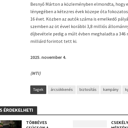
Besnyő Márton a közleményben elmondta, hogy e
lényegében a kétezres évek közepe óta fokozatosa
16 évet. Közben az autók száma is emelkedő pályán
szemben az öt évvel korábbi 3,8 milliós állománny
díjbevétele pedig a múlt évben meghaladta a 346 
milliárd forintot tett ki.
2025. november 4.
(MTI)
Tagek
árcsökkenés
biztosítás
kampány
k
IS ÉRDEKELHETI
TÖBBÉVES
CSEKÉL