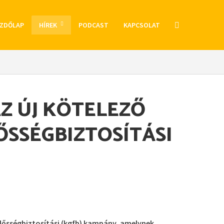
ZDŐLAP
HÍREK
PODCAST
KAPCSOLAT
AZ ÚJ KÖTELEZŐ
ŐSSÉGBIZTOSÍTÁSI
lősségbiztosítási (kgfb) kampány, amelynek