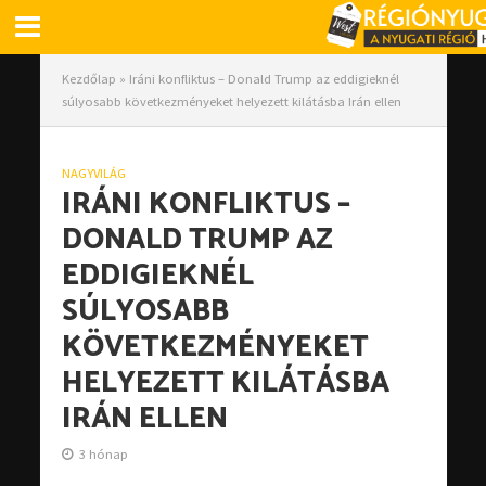
Kezdőlap
»
Iráni konfliktus – Donald Trump az eddigieknél
súlyosabb következményeket helyezett kilátásba Irán ellen
NAGYVILÁG
IRÁNI KONFLIKTUS –
DONALD TRUMP AZ
EDDIGIEKNÉL
SÚLYOSABB
KÖVETKEZMÉNYEKET
HELYEZETT KILÁTÁSBA
IRÁN ELLEN
3 hónap