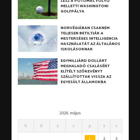
LESZ A POTOMAC FOLYÓ
MELLETTI WASHINGTONI
GOLFPÁLYA
NORVÉGIÁBAN CSAKNEM
TELJESEN BETILTJÁK A
MESTERSÉGES INTELLIGENCIA
HASZNÁLATÁT AZ ÁLTALÁNOS
ISKOLÁSOKNAK
EGYMILLIÁRD DOLLÁRT
MEGHALADÓ CSALÁSÉRT
ELÍTÉLT SZÖKEVÉNYT
SZÁLLÍTOTTAK VISSZA AZ
EGYESÜLT ÁLLAMOKBA
2026. május
h
K
s
c
p
s
v
1
2
3