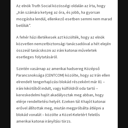
Az elnök Truth Social közösségi oldalán az írta, hogy
„Irán számára ketyeg az óra, és jobb, ha gyorsan
mozgásba lendül, ellenkező esetben semmi nem marad
belőlük”.
A fehér házi illetékesek azt közölték, hogy az elnök
közvetlen nemzetbiztonsági tanácsadóival a hét elején
összeül tanácskozni az iráni katonai műveletek
esetleges folytatásáról.
Szintén vasárnap az amerikai hadsereg Középső
Parancsnoksága (CENTCOM) közölte, hogy az Irán ellen
elrendelt tengerhajózási blokád részeként már 81 –
iráni kikötőből indult, vagy külföldről oda tartó –
kereskedelmi hajót akadályoztak meg abban, hogy
elérje rendeltetési helyét. Ezeken túl 4 hajót katonai
erővel állítottak meg, miután megpróbálta átlépni a
blokád vonalát – közölte a Közel-Keletért felelős
amerikai katonai irányítási törzs.