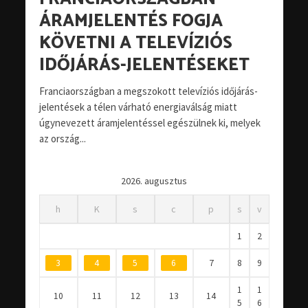
ÁRAMJELENTÉS FOGJA
KÖVETNI A TELEVÍZIÓS
IDŐJÁRÁS-JELENTÉSEKET
Franciaországban a megszokott televíziós időjárás-
jelentések a télen várható energiaválság miatt
úgynevezett áramjelentéssel egészülnek ki, melyek
az ország...
2026. augusztus
h
K
s
c
p
s
v
1
2
3
4
5
6
7
8
9
1
1
10
11
12
13
14
5
6