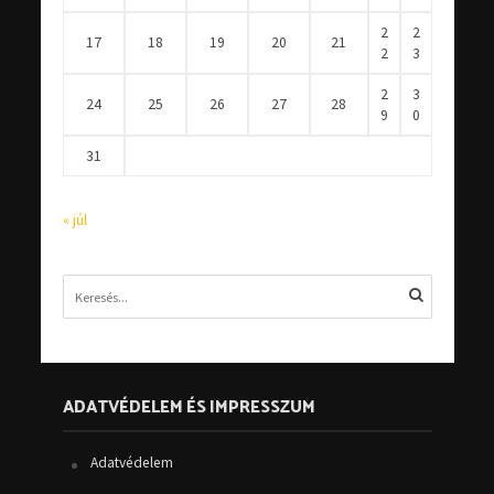
2
2
17
18
19
20
21
2
3
2
3
24
25
26
27
28
9
0
31
« júl
ADATVÉDELEM ÉS IMPRESSZUM
Adatvédelem