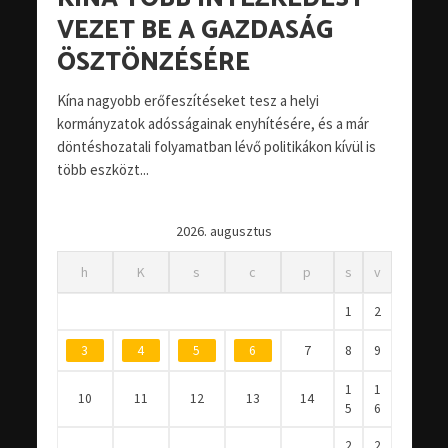
VEZET BE A GAZDASÁG
ÖSZTÖNZÉSÉRE
Kína nagyobb erőfeszítéseket tesz a helyi
kormányzatok adósságainak enyhítésére, és a már
döntéshozatali folyamatban lévő politikákon kívül is
több eszközt...
2026. augusztus
h
K
s
c
p
s
v
1
2
3
4
5
6
7
8
9
1
1
10
11
12
13
14
5
6
2
2