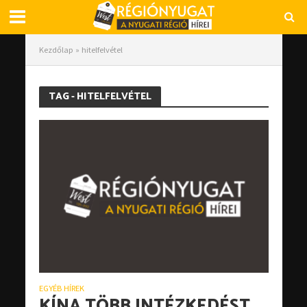
Kezdőlap
»
hitelfelvétel
TAG - HITELFELVÉTEL
EGYÉB HÍREK
KÍNA TÖBB INTÉZKEDÉST