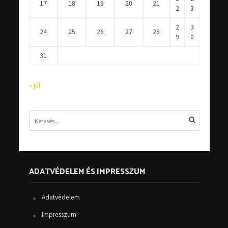
17
18
19
20
21
2
3
2
3
24
25
26
27
28
9
0
31
« júl
ADATVÉDELEM ÉS IMPRESSZUM
Adatvédelem
Impresszum