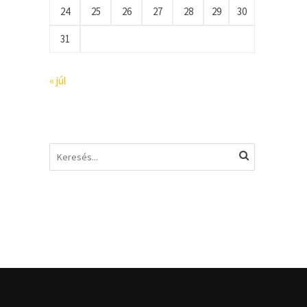
24
25
26
27
28
29
30
31
« júl