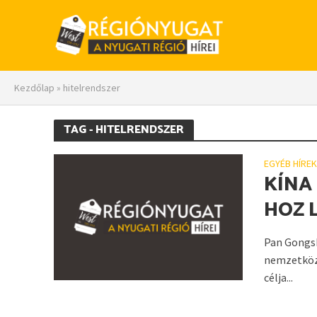
Kezdőlap
»
hitelrendszer
TAG - HITELRENDSZER
EGYÉB HÍRE
KÍNA
HOZ 
Pan Gongsh
nemzetközi
célja...