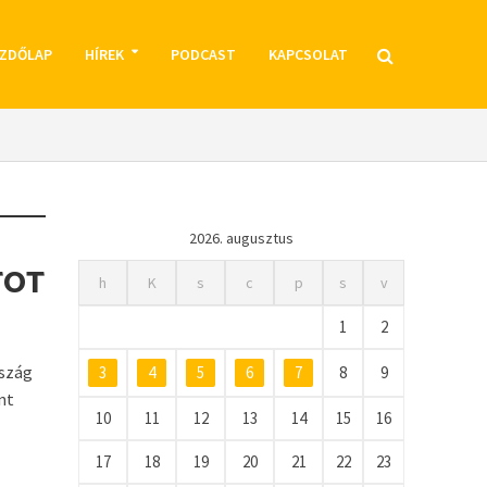
ZDŐLAP
HÍREK
PODCAST
KAPCSOLAT
2026. augusztus
TOT
h
K
s
c
p
s
v
1
2
rszág
3
4
5
6
7
8
9
nt
10
11
12
13
14
15
16
17
18
19
20
21
22
23