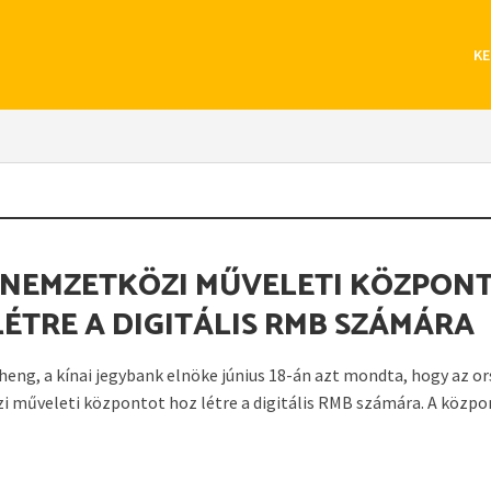
KE
K
 NEMZETKÖZI MŰVELETI KÖZPON
LÉTRE A DIGITÁLIS RMB SZÁMÁRA
eng, a kínai jegybank elnöke június 18-án azt mondta, hogy az o
 műveleti központot hoz létre a digitális RMB számára. A közpo