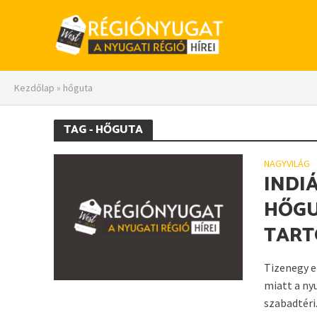
Kezdőlap
»
hőguta
TAG - HŐGUTA
NAGYVILÁG
INDI
HŐGU
TART
Tizenegy e
miatt a ny
szabadtéri.