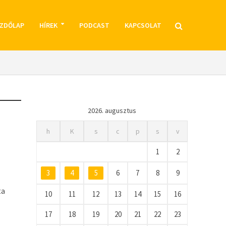
ZDŐLAP
HÍREK
PODCAST
KAPCSOLAT
2026. augusztus
h
K
s
c
p
s
v
1
2
3
4
5
6
7
8
9
ta
10
11
12
13
14
15
16
17
18
19
20
21
22
23