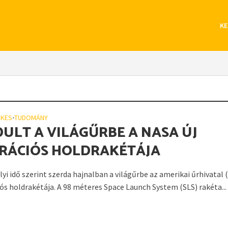
KE
EKES
•
TUDOMÁNY
DULT A VILÁGŰRBE A NASA ÚJ
RÁCIÓS HOLDRAKÉTÁJA
lyi idő szerint szerda hajnalban a világűrbe az amerikai űrhivatal
iós holdrakétája. A 98 méteres Space Launch System (SLS) rakéta...