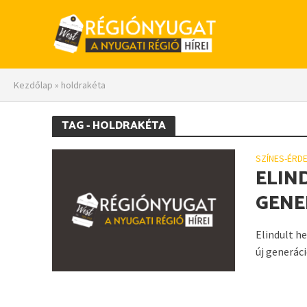
Kezdőlap
»
holdrakéta
TAG - HOLDRAKÉTA
SZÍNES-ÉRD
ELIN
GENE
Elindult he
új generác