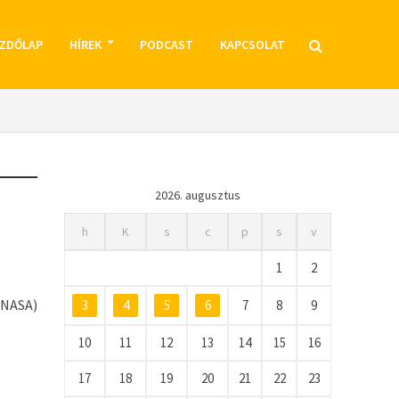
ZDŐLAP
HÍREK
PODCAST
KAPCSOLAT
2026. augusztus
h
K
s
c
p
s
v
1
2
 (NASA)
3
4
5
6
7
8
9
10
11
12
13
14
15
16
17
18
19
20
21
22
23