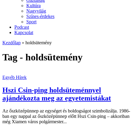
Gazdaság
Kultúra
Nagyvilág
Színes-érdekes
Sport
Podcast
Kapcsolat
Kezdőlap
»
holdsütemény
Tag - holdsütemény
Egyéb Hírek
Hszi Csin-ping holdsüteménnyel
ajándékozta meg az egyetemistákat
Az őszközépünnep az egységet és boldogságot szimbolizálja. 1986-
ban egy nappal az őszközépünnep előtt Hszi Csin-ping – akkoriban
még Xiamen város polgármester...