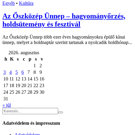
Egyéb
•
Kultúra
Az Őszközép Ünnep – hagyományőrzés,
holdsütemény és fesztivál
Az Őszközép Ünnep több ezer éves hagyományokra épülő kínai
ünnep, melyet a holdnaptár szerint tartanak a nyolcadik holdhónap...
2026. augusztus
h
K
s
c
p
s
v
1
2
3
4
5
6
7
8
9
10
11
12
13
14
15
16
17
18
19
20
21
22
23
24
25
26
27
28
29
30
31
« júl
Adatvédelem és impresszum
Adatvédelem