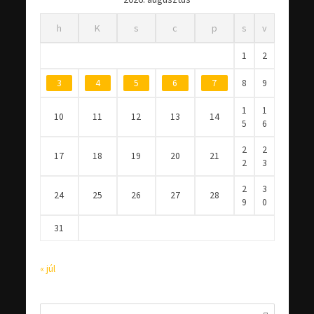
h
K
s
c
p
s
v
1
2
3
4
5
6
7
8
9
1
1
10
11
12
13
14
5
6
2
2
17
18
19
20
21
2
3
2
3
24
25
26
27
28
9
0
31
« júl