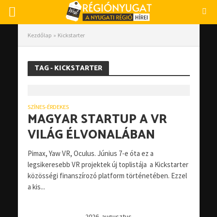
Kezdőlap
»
Kickstarter
TAG - KICKSTARTER
SZÍNES-ÉRDEKES
MAGYAR STARTUP A VR
VILÁG ÉLVONALÁBAN
Pimax, Yaw VR, Oculus. Június 7-e óta ez a
legsikeresebb VR projektek új toplistája a Kickstarter
közösségi finanszírozó platform történetében. Ezzel
a kis...
2026. augusztus