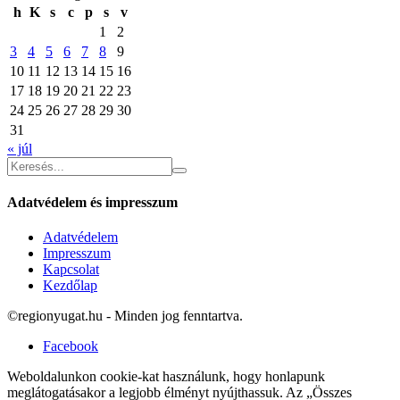
h
K
s
c
p
s
v
1
2
3
4
5
6
7
8
9
10
11
12
13
14
15
16
17
18
19
20
21
22
23
24
25
26
27
28
29
30
31
« júl
Adatvédelem és impresszum
Adatvédelem
Impresszum
Kapcsolat
Kezdőlap
©regionyugat.hu - Minden jog fenntartva.
Facebook
Weboldalunkon cookie-kat használunk, hogy honlapunk
meglátogatásakor a legjobb élményt nyújthassuk. Az „Összes