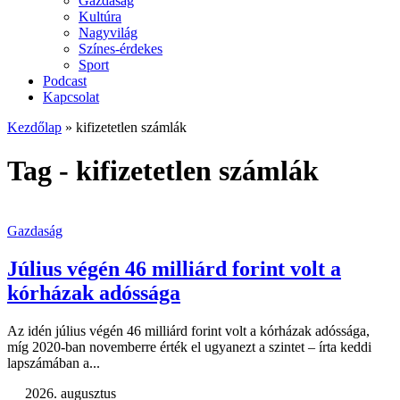
Gazdaság
Kultúra
Nagyvilág
Színes-érdekes
Sport
Podcast
Kapcsolat
Kezdőlap
»
kifizetetlen számlák
Tag - kifizetetlen számlák
Gazdaság
Július végén 46 milliárd forint volt a
kórházak adóssága
Az idén július végén 46 milliárd forint volt a kórházak adóssága,
míg 2020-ban novemberre érték el ugyanezt a szintet – írta keddi
lapszámában a...
2026. augusztus