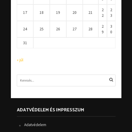
2
2
17
18
19
20
21
2
3
2
3
24
25
26
27
28
9
0
31
« júl
ADATVÉDELEM ÉS IMPRESSZUM
Adatvédelem