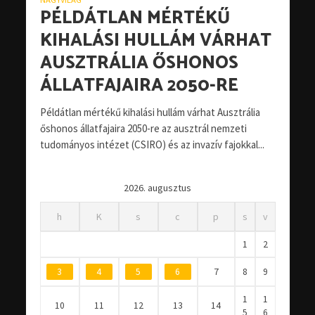
PÉLDÁTLAN MÉRTÉKŰ
KIHALÁSI HULLÁM VÁRHAT
AUSZTRÁLIA ŐSHONOS
ÁLLATFAJAIRA 2050-RE
Példátlan mértékű kihalási hullám várhat Ausztrália
őshonos állatfajaira 2050-re az ausztrál nemzeti
tudományos intézet (CSIRO) és az invazív fajokkal...
2026. augusztus
h
K
s
c
p
s
v
1
2
3
4
5
6
7
8
9
1
1
10
11
12
13
14
5
6