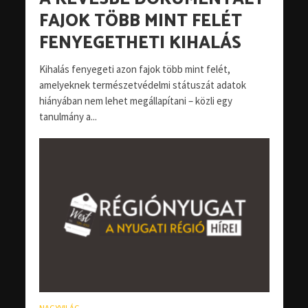
FAJOK TÖBB MINT FELÉT
FENYEGETHETI KIHALÁS
Kihalás fenyegeti azon fajok több mint felét,
amelyeknek természetvédelmi státuszát adatok
hiányában nem lehet megállapítani – közli egy
tanulmány a...
NAGYVILÁG