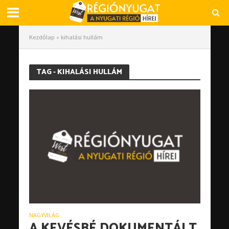
Kezdőlap
»
kihalási hullám
TAG - KIHALÁSI HULLÁM
NAGYVILÁG
A KEVÉSBÉ DOKUMENTÁLT