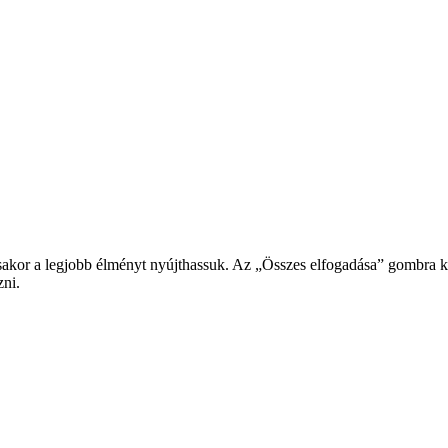
or a legjobb élményt nyújthassuk. Az „Összes elfogadása” gombra katt
zni.