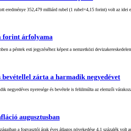
 eredménye 352,479 milliárd rubel (1 rubel=4,15 forint) volt az idei el
a forint árfolyama
zemben a péntek esti jegyzéséhez képest a nemzetközi devizakereskedele
 bevétellel zárta a harmadik negyedévet
 negyedéves nyeresége és bevétele is felülmúlta az elemzői várakozá
nfláció augusztusban
gaiban a fogyasztói árak éves átlagos növekedése 4,1 százalék volt a