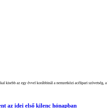
kal kisebb az egy évvel korábbinál a nemzetközi acélipari szövetség, a 
nt az idei első kilenc hónapban