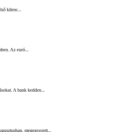
ső kilenc...
mben. Az euró...
sokat. A bank kedden...
ugusztusban, megegyezett...