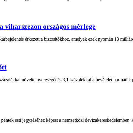
s a viharszezon országos mérlege
árbejelentés érkezett a biztosítókhoz, amelyek ezek nyomán 13 milliárd 
őtt
zázalékkal növelte nyereségét és 3,1 százalékkal a bevételét harmadik 
 péntek esti jegyzéséhez képest a nemzetközi devizakereskedelemben. A