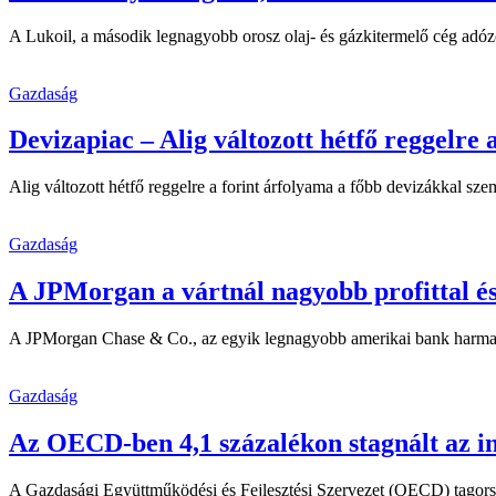
A Lukoil, a második legnagyobb orosz olaj- és gázkitermelő cég adózott
Gazdaság
Devizapiac – Alig változott hétfő reggelre 
Alig változott hétfő reggelre a forint árfolyama a főbb devizákkal s
Gazdaság
A JPMorgan a vártnál nagyobb profittal és
A JPMorgan Chase & Co., az egyik legnagyobb amerikai bank harmadik
Gazdaság
Az OECD-ben 4,1 százalékon stagnált az i
A Gazdasági Együttműködési és Fejlesztési Szervezet (OECD) tagorszá