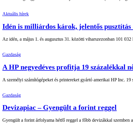
Aktuális hírek
Idén is milliárdos károk, jelentős pusztítá
Az idén, a május 1. és augusztus 31. közötti viharszezonban 101 032 k
Gazdaság
A HP negyedéves profitja 19 százalékkal n
A személyi számítógépeket és printereket gyártó amerikai HP Inc. 19 s
Gazdaság
Devizapiac – Gyengült a forint reggel
Gyengült a forint árfolyama hétfő reggel a főbb devizákkal szemben a