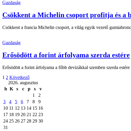
Gazdaság
Csökkent a Michelin csoport profitja és a b
Csökkent a francia Michelin csoport, a világ egyik vezető gumiabron
Gazdaság
Erősödött a forint árfolyama szerda estére
Erősödött a forint árfolyama a főbb devizákkal szemben szerda estére
1
2
Következő
2026. augusztus
h
K
s
c
p
s
v
1
2
3
4
5
6
7
8
9
10
11
12
13
14
15
16
17
18
19
20
21
22
23
24
25
26
27
28
29
30
31