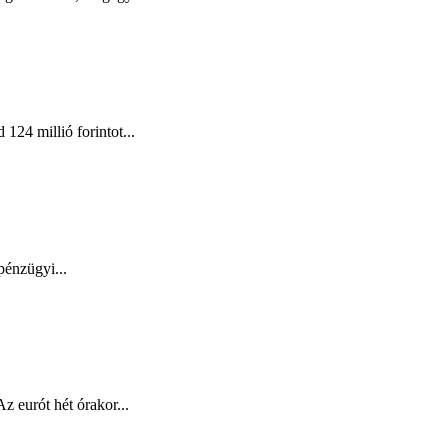
124 millió forintot...
pénzügyi...
z eurót hét órakor...