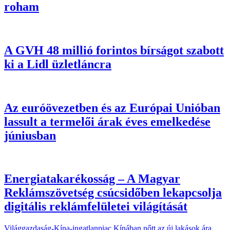
roham
A GVH 48 millió forintos bírságot szabott
ki a Lidl üzletláncra
Az euróövezetben és az Európai Unióban
lassult a termelői árak éves emelkedése
júniusban
Energiatakarékosság – A Magyar
Reklámszövetség csúcsidőben lekapcsolja
digitális reklámfelületei világítását
Világgazdaság-Kína-ingatlanpiac Kínában nőtt az új lakások ára