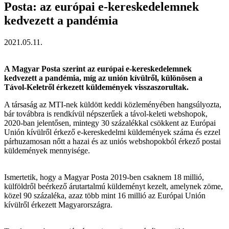
Posta: az európai e-kereskedelemnek
kedvezett a pandémia
2021.05.11.
A Magyar Posta szerint az európai e-kereskedelemnek
kedvezett a pandémia, míg az unión kívülről, különösen a
Távol-Keletről érkezett küldemények visszaszorultak.
A társaság az MTI-nek küldött keddi közleményében hangsúlyozta,
bár továbbra is rendkívül népszerűek a távol-keleti webshopok,
2020-ban jelentősen, mintegy 30 százalékkal csökkent az Európai
Unión kívülről érkező e-kereskedelmi küldemények száma és ezzel
párhuzamosan nőtt a hazai és az uniós webshopokból érkező postai
küldemények mennyisége.
Ismertetik, hogy a Magyar Posta 2019-ben csaknem 18 millió,
külföldről beérkező árutartalmú küldeményt kezelt, amelynek zöme,
közel 90 százaléka, azaz több mint 16 millió az Európai Unión
kívülről érkezett Magyarországra.