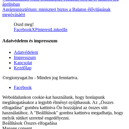
áprilisban
Agrárminisztérium: miniszteri biztos a Balaton élővilágának
megóvásáért
Oszd meg!
Facebook
X
Pinterest
LinkedIn
Adatvédelem és impresszum
Adatvédelem
Impresszum
Kapcsolat
Kezdőlap
©regionyugat.hu - Minden jog fenntartva.
Facebook
Weboldalunkon cookie-kat használunk, hogy honlapunk
meglátogatásakor a legjobb élményt nyújthassuk. Az „Összes
elfogadása” gombra kattintva Ön hozzájárul az összes süti
használatához. A "Beállítások" gombra kattintva megadhatja, hogy
melyik sütiket szeretné engedélyezni.
Beállítások
Összes elfogadása
Manage consent