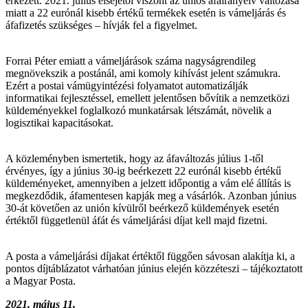
érkezett. 2021. július elsejétől viszont az uniós áfairányelv változása
miatt a 22 eurónál kisebb értékű termékek esetén is vámeljárás és
áfafizetés szükséges – hívják fel a figyelmet.
Forrai Péter emiatt a vámeljárások száma nagyságrendileg
megnövekszik a postánál, ami komoly kihívást jelent számukra.
Ezért a postai vámügyintézési folyamatot automatizálják
informatikai fejlesztéssel, emellett jelentősen bővítik a nemzetközi
küldeményekkel foglalkozó munkatársak létszámát, növelik a
logisztikai kapacitásokat.
A közleményben ismertetik, hogy az áfaváltozás július 1-től
érvényes, így a június 30-ig beérkezett 22 eurónál kisebb értékű
küldeményeket, amennyiben a jelzett időpontig a vám elé állítás is
megkezdődik, áfamentesen kapják meg a vásárlók. Azonban június
30-át követően az unión kívülről beérkező küldemények esetén
értéktől függetlenül áfát és vámeljárási díjat kell majd fizetni.
A posta a vámeljárási díjakat értéktől függően sávosan alakítja ki, a
pontos díjtáblázatot várhatóan június elején közzéteszi – tájékoztatott
a Magyar Posta.
2021. május 11.