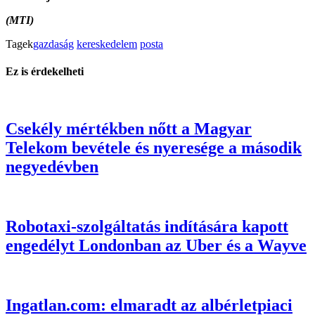
(MTI)
Tagek
gazdaság
kereskedelem
posta
Ez is érdekelheti
Csekély mértékben nőtt a Magyar
Telekom bevétele és nyeresége a második
negyedévben
Robotaxi-szolgáltatás indítására kapott
engedélyt Londonban az Uber és a Wayve
Ingatlan.com: elmaradt az albérletpiaci