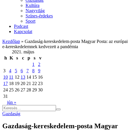
Gazdaság
Kultúra
Nagyvilág
Színes-érdekes
Sport
Podcast
Kapcsolat
Kezdőlap
»
Gazdaság-kereskedelem-posta Magyar Posta: az európai
e-kereskedelemnek kedvezett a pandémia
2021. május
h
K
s
c
p
s
v
1
2
3
4
5
6
7
8
9
10
11
12
13
14
15
16
17
18
19
20
21
22
23
24
25
26
27
28
29
30
31
jún »
Gazdaság
Gazdaság-kereskedelem-posta Magyar