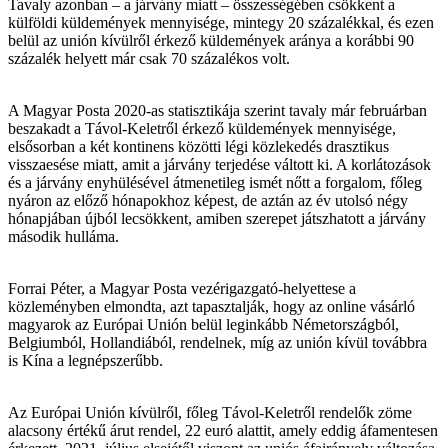
Tavaly azonban – a járvány miatt – összességében csökkent a
külföldi küldemények mennyisége, mintegy 20 százalékkal, és ezen
belül az unión kívülről érkező küldemények aránya a korábbi 90
százalék helyett már csak 70 százalékos volt.
A Magyar Posta 2020-as statisztikája szerint tavaly már februárban
beszakadt a Távol-Keletről érkező küldemények mennyisége,
elsősorban a két kontinens közötti légi közlekedés drasztikus
visszaesése miatt, amit a járvány terjedése váltott ki. A korlátozások
és a járvány enyhülésével átmenetileg ismét nőtt a forgalom, főleg
nyáron az előző hónapokhoz képest, de aztán az év utolsó négy
hónapjában újból lecsökkent, amiben szerepet játszhatott a járvány
második hulláma.
Forrai Péter, a Magyar Posta vezérigazgató-helyettese a
közleményben elmondta, azt tapasztalják, hogy az online vásárló
magyarok az Európai Unión belül leginkább Németországból,
Belgiumból, Hollandiából, rendelnek, míg az unión kívül továbbra
is Kína a legnépszerűbb.
Az Európai Unión kívülről, főleg Távol-Keletről rendelők zöme
alacsony értékű árut rendel, 22 euró alattit, amely eddig áfamentesen