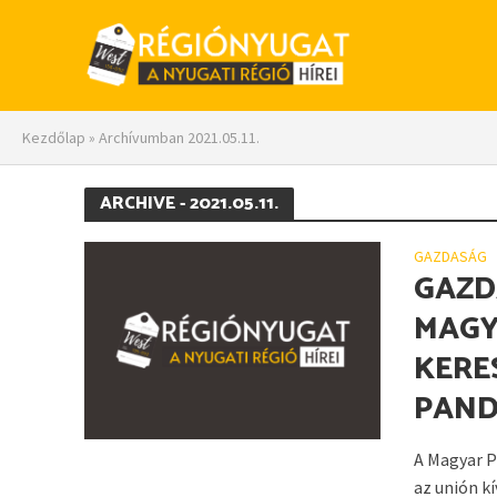
Kezdőlap
»
Archívumban 2021.05.11.
ARCHIVE - 2021.05.11.
GAZDASÁG
GAZD
MAGY
KERE
PAND
A Magyar P
az unión k