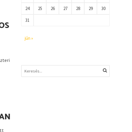
24
25
26
27
28
29
30
31
TOS
jún »
zteri
BAN
tt