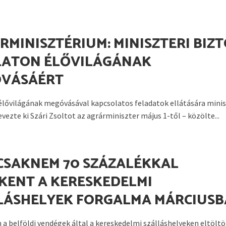
RMINISZTÉRIUM: MINISZTERI BIZ
LATON ÉLŐVILÁGÁNAK
VÁSÁÉRT
élővilágának megóvásával kapcsolatos feladatok ellátására minis
vezte ki Szári Zsoltot az agrárminiszter május 1-től – közölte...
 CSAKNEM 70 SZÁZALÉKKAL
KENT A KERESKEDELMI
LÁSHELYEK FORGALMA MÁRCIUS
 a belföldi vendégek által a kereskedelmi szálláshelyeken eltöltö