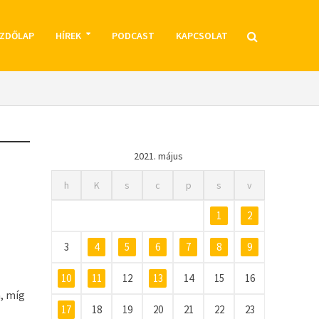
ZDŐLAP
HÍREK
PODCAST
KAPCSOLAT
2021. május
h
K
s
c
p
s
v
1
2
3
4
5
6
7
8
9
10
11
12
13
14
15
16
, míg
17
18
19
20
21
22
23