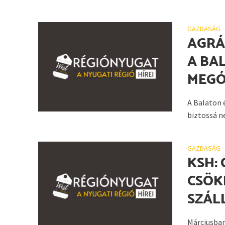
GAZDASÁG
AGRÁ
A BA
MEGÓ
A Balaton 
biztossá ne
GAZDASÁG
KSH:
CSÖK
SZÁL
Márciusban