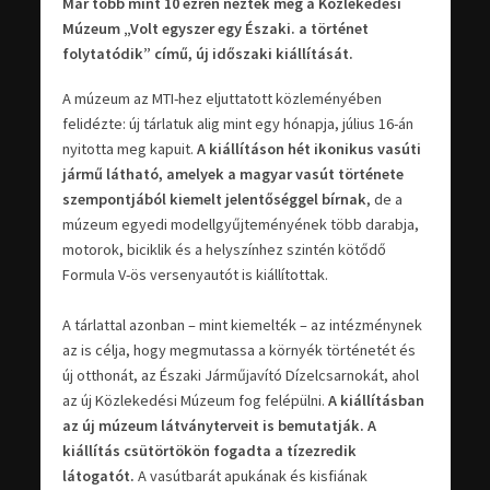
Már több mint 10 ezren nézték meg a Közlekedési
Múzeum „Volt egyszer egy Északi. a történet
folytatódik” című, új időszaki kiállítását.
A múzeum az MTI-hez eljuttatott közleményében
felidézte: új tárlatuk alig mint egy hónapja, július 16-án
nyitotta meg kapuit.
A kiállításon hét ikonikus vasúti
jármű látható, amelyek a magyar vasút története
szempontjából kiemelt jelentőséggel bírnak
, de a
múzeum egyedi modellgyűjteményének több darabja,
motorok, biciklik és a helyszínhez szintén kötődő
Formula V-ös versenyautót is kiállítottak.
A tárlattal azonban – mint kiemelték – az intézménynek
az is célja, hogy megmutassa a környék történetét és
új otthonát, az Északi Járműjavító Dízelcsarnokát, ahol
az új Közlekedési Múzeum fog felépülni.
A kiállításban
az új múzeum látványterveit is bemutatják. A
kiállítás csütörtökön fogadta a tízezredik
látogatót.
A vasútbarát apukának és kisfiának