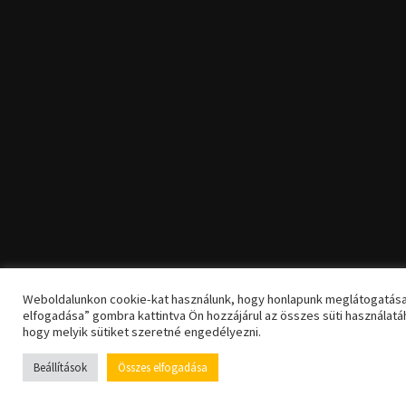
Weboldalunkon cookie-kat használunk, hogy honlapunk meglátogatása
elfogadása” gombra kattintva Ön hozzájárul az összes süti használatá
hogy melyik sütiket szeretné engedélyezni.
Beállítások
Összes elfogadása