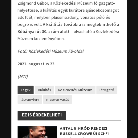
Zsigmond Gábor, a Közlekedési Múzeum főigazgató-
helyettese, a kiállítás egyik kurátora ajándékcsomagot
adott át, melyben plüssmozdony, vonatos póló és
bögre is volt.
A kiállítás továbbra is megtekinthető a
Kőbányai út 30. szám alatt
– olvasható a Közlekedési
Múzeum közleményében.
Fotó: Közlekedési Múzeum FB-oldal
2021. augusztus 23.
(MTI)
Tagek
kiállítás
Közlekedési Múzeum
látogató
látványterv
magyar vasút
EZ IS ÉRDEKELHETI
ANTAL NIMRÓD RENDEZI
RUSSELL CROWE ÚJ SCI-FI