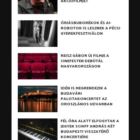
AKCIÓFILMJÉT
ÓRIÁSBUBORÉKOK ÉS AI-
ROBOTOK IS LESZNEK A PÉCSI
GYEREKFESZTIVÁLON
REISZ GÁBOR ÚJ FILMJE A
CINEFESTEN DEBÜTÁL
MAGYARORSZÁGON
IDÉN IS MEGRENDEZIK A
BUDAVÁRI
PALOTAKONCERTET AZ
OROSZLÁNOS UDVARBAN
FÉL ÓRA ALATT ELFOGYTAK A
JEGYEK SCHIFF ANDRÁS KÉT
BUDAPESTI VISSZATÉRŐ
KONCERTJÉRE