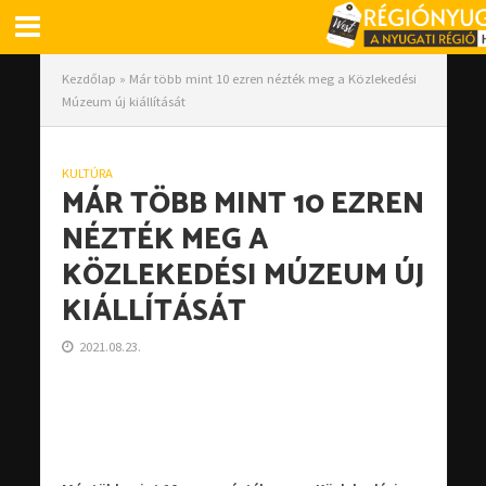
Kezdőlap
»
Már több mint 10 ezren nézték meg a Közlekedési
Múzeum új kiállítását
KULTÚRA
MÁR TÖBB MINT 10 EZREN
NÉZTÉK MEG A
KÖZLEKEDÉSI MÚZEUM ÚJ
KIÁLLÍTÁSÁT
2021.08.23.