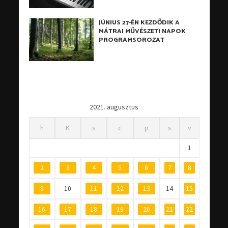
JÚNIUS 27-ÉN KEZDŐDIK A
MÁTRAI MŰVÉSZETI NAPOK
PROGRAMSOROZAT
2021. augusztus
h
K
s
c
p
s
v
1
2
3
4
5
6
7
8
9
10
11
12
13
14
15
16
17
18
19
20
21
22