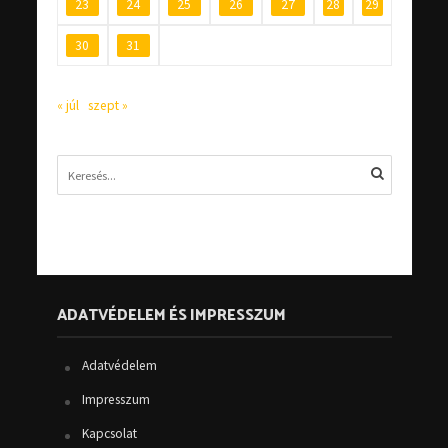
23
24
25
26
27
28
29
30
31
« júl
szept »
ADATVÉDELEM ÉS IMPRESSZUM
Adatvédelem
Impresszum
Kapcsolat