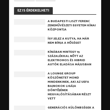
EZ IS ÉRDEKELHETI
A BUDAPESTI LISZT FERENC
ZENEMŰVÉSZETI EGYETEM KÍNAI
KÖZPONTJA
ÍGY JELEZ A KUTYA, HA MÁR
NEM BÍRJA A HŐSÉGET
KÍNÁBAN MINTEGY 15
SZÁZALÉKKAL NŐTT AZ
ELEKTROMOS ÉS HIBRID
AUTÓK ELADÁSA MÁJUSBAN
A LOUNGE GROUP
KÖSZÖNETET MOND
MINDENKINEK, AKI AZ UEFA
BAJNOKOK LIGÁJA
DÖNTŐJÉNEK
MEGVALÓSÍTÁSÁBAN RÉSZT
VETT
GENERÁCIÓS KÜLÖNBSÉGEK A