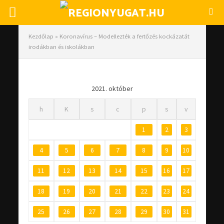
Kezdőlap
»
Koronavírus – Modellezték a fertőzés kockázatát
irodákban és iskolákban
2021. október
h
K
s
c
p
s
v
1
2
3
4
5
6
7
8
9
10
11
12
13
14
15
16
17
18
19
20
21
22
23
24
25
26
27
28
29
30
31