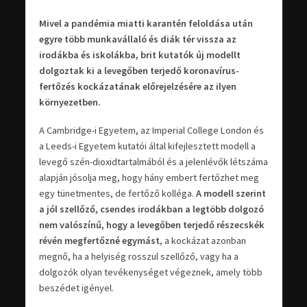
Mivel a pandémia miatti karantén feloldása után
egyre több munkavállaló és diák tér vissza az
irodákba és iskolákba, brit kutatók új modellt
dolgoztak ki a levegőben terjedő koronavírus-
fertőzés kockázatának előrejelzésére az ilyen
környezetben.
A Cambridge-i Egyetem, az Imperial College London és
a Leeds-i Egyetem kutatói által kifejlesztett modell a
levegő szén-dioxidtartalmából és a jelenlévők létszáma
alapján jósolja meg, hogy hány embert fertőzhet meg
egy tünetmentes, de fertőző kolléga.
A modell szerint
a jól szellőző, csendes irodákban a legtöbb dolgozó
nem valószínű, hogy a levegőben terjedő részecskék
révén megfertőzné egymást
, a kockázat azonban
megnő, ha a helyiség rosszul szellőző, vagy ha a
dolgozók olyan tevékenységet végeznek, amely több
beszédet igényel.