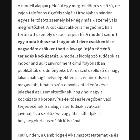
A modell alapján például egy megfelelően szellőző, de
zajos telefonos ügyfélszolgálat irodájában minden
egyes fertőzött személy két-négy másik személyt is
megfertőzhet. A kockázat akkor is megnőhet, ha a
fertőzött személy szuperterjesztő.
A modell szerint
egy iroda kihasználtságának felére csökkentése
negyedére csökkentheti a levegő útján történő
terjedés kockázatát.
A modellt kidolgozó tudósok az
Indoor and Built Environment című folyóiratban
publikálták eredményeiket. A rosszul szellőző és nagy
kihasználtságú helyiségekben a szén-dioxidszint
magasabb, tehát a szén-dioxidszint ellenőrzése
jelezheti az üzemeltetőknek, hogy hol nagy a
kockázata a koronavírus-fertőzés levegőben való
terjedésének. Ez alapján be tudnak avatkozni:
javíthatják a szellőzést vagy átalakíthatják a
helyiségeket használók létszámát.
Paul Linden, a Cambridge-i Alkalmazott Matematika és