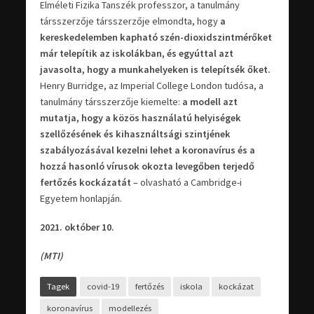
Elméleti Fizika Tanszék professzor, a tanulmány
társszerzője társszerzője elmondta, hogy
a
kereskedelemben kapható szén-dioxidszintmérőket
már telepítik az iskolákban, és egyúttal azt
javasolta, hogy a munkahelyeken is telepítsék őket.
Henry Burridge, az Imperial College London tudósa, a
tanulmány társszerzője kiemelte:
a modell azt
mutatja, hogy a közös használatú helyiségek
szellőzésének és kihasználtsági szintjének
szabályozásával kezelni lehet a koronavírus és a
hozzá hasonló vírusok okozta levegőben terjedő
fertőzés kockázatát
– olvasható a Cambridge-i
Egyetem honlapján.
2021. október 10.
(MTI)
Tagek
covid-19
fertőzés
iskola
kockázat
koronavírus
modellezés