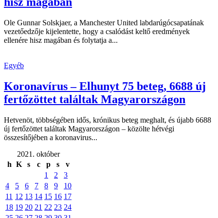
hisz magában
Ole Gunnar Solskjaer, a Manchester United labdarúgócsapatának
vezetőedzője kijelentette, hogy a csalódást keltő eredmények
ellenére hisz magában és folytatja a...
Egyéb
Koronavírus – Elhunyt 75 beteg, 6688 új
fertőzöttet találtak Magyarországon
Hetvenöt, többségében idős, krónikus beteg meghalt, és újabb 6688
új fertőzöttet találtak Magyarországon – közölte hétvégi
összesítőjében a koronavirus...
2021. október
h
K
s
c
p
s
v
1
2
3
4
5
6
7
8
9
10
11
12
13
14
15
16
17
18
19
20
21
22
23
24
25
26
27
28
29
30
31