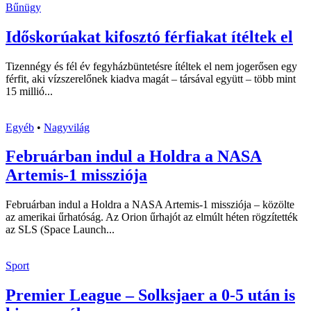
Bűnügy
Időskorúakat kifosztó férfiakat ítéltek el
Tizennégy és fél év fegyházbüntetésre ítéltek el nem jogerősen egy
férfit, aki vízszerelőnek kiadva magát – társával együtt – több mint
15 millió...
Egyéb
•
Nagyvilág
Februárban indul a Holdra a NASA
Artemis-1 missziója
Februárban indul a Holdra a NASA Artemis-1 missziója – közölte
az amerikai űrhatóság. Az Orion űrhajót az elmúlt héten rögzítették
az SLS (Space Launch...
Sport
Premier League – Solksjaer a 0-5 után is