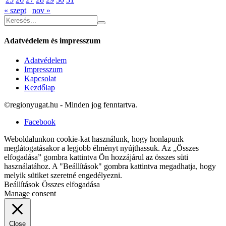
« szept
nov »
Adatvédelem és impresszum
Adatvédelem
Impresszum
Kapcsolat
Kezdőlap
©regionyugat.hu - Minden jog fenntartva.
Facebook
Weboldalunkon cookie-kat használunk, hogy honlapunk
meglátogatásakor a legjobb élményt nyújthassuk. Az „Összes
elfogadása” gombra kattintva Ön hozzájárul az összes süti
használatához. A "Beállítások" gombra kattintva megadhatja, hogy
melyik sütiket szeretné engedélyezni.
Beállítások
Összes elfogadása
Manage consent
Close