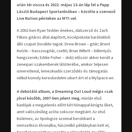
után tér vissza és 2022. május 13-án lép fel a Papp
László Budapest Sportarénában – közölte a szervező
Live Nation pénteken az MTI-vel.
A 2002-ben Ryan Tedder énekes, dalszerző és Zach
Filkins gitáros által alapított, középiskolai barátokból
álló csapat (további tagok: Drew Brown – gitár; Brent
Kutzle – basszusgitár, cselló; Brian Willett – billentyűs
hangszerek; Eddie Fisher – dob) először akkor került a
zeneipari szakemberek látóterébe, amikor teljesen
ismeretlenül, lemezkiadói szerződés és támogatás
nélkül komoly kereskedelmi sikert ért el a MySpace-en.
A debütáló album, a Dreaming Out Loud mégis csak
jóval később, 2007-ben jelent meg
, miután első
kiadójuk a megjelenés előtt két hónappal kirúgta őket,
amit valószínűleg azóta sokszor megbánt. Az első
kislemez, az Apologize azonnal berobbant a
nemzetközi élvonalba, húszmillió példányban kelt el,
tizenhat országban vezette a slágerlistát, további