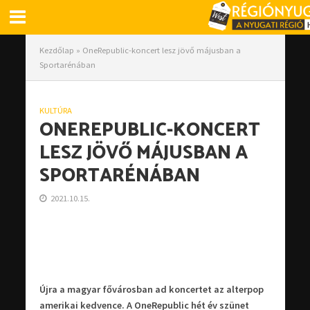
Kezdőlap
»
OneRepublic-koncert lesz jövő májusban a
Sportarénában
KULTÚRA
ONEREPUBLIC-KONCERT
LESZ JÖVŐ MÁJUSBAN A
SPORTARÉNÁBAN
2021.10.15.
Újra a magyar fővárosban ad koncertet az alterpop
amerikai kedvence. A OneRepublic hét év szünet