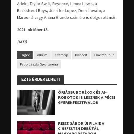
Adele, Taylor Swift, Beyoncé, Leona Lewis, a
Backstreet Boys, Jennifer Lopez, Demi Lovato, a
Maroon 5 vagy Ariana Grande számára is dolgozott már.
2021. október 15.
(MTI)
Tagek
album
alterpop
koncert
OneRepublic
Papp László Sportaréna
EZ IS ÉRDEKELHETI
ÓRIÁSBUBORÉKOK ÉS AI-
ROBOTOK IS LESZNEK A PÉCSI
GYEREKFESZTIVÁLON
REISZ GÁBOR ÚJ FILMJE A
CINEFESTEN DEBÜTÁL
MAGYARORSZÁGON