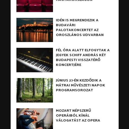
IDÉN IS MEGRENDEZIK A
BUDAVÁRI
PALOTAKONCERTET AZ
OROSZLÁNOS UDVARBAN
FÉL ÓRA ALATT ELFOGYTAK A
JEGYEK SCHIFF ANDRÁS KÉT
BUDAPESTI VISSZATÉRŐ
KONCERTJÉRE
JÚNIUS 27-ÉN KEZDŐDIK A
MÁTRAI MŰVÉSZETI NAPOK
PROGRAMSOROZAT
MOZART NÉPSZERŰ
OPERÁIBÓL KÍNÁL
VÁLOGATÁST AZ OPERA