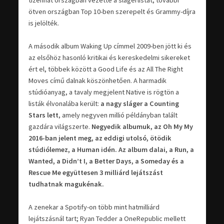
ötven országban Top 10-ben szerepelt és Grammy-díjra
is jelölték.
A második album Waking Up címmel 2009-ben jött ki és
az elsőhöz hasonló kritikai és kereskedelmi sikereket
ért el, többek között a Good Life és az All The Right
Moves című dalnak köszönhetően. A harmadik
stúdióanyag, a tavaly megjelent Native is rögtön a
listák élvonalába került:
a nagy sláger a Counting
Stars lett
, amely negyven millió példányban talált
gazdára világszerte.
Negyedik albumuk, az Oh My My
2016-ban jelent meg, az eddigi utolsó, ötödik
stúdiólemez, a Human idén. Az album dalai, a Run, a
Wanted, a Didn’t I, a Better Days, a Someday és a
Rescue Me együttesen 3 milliárd lejátszást
tudhatnak magukénak.
A zenekar a Spotify-on több mint hatmilliárd
lejátszásnál tart; Ryan Tedder a OneRepublic mellett