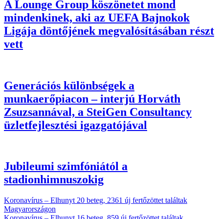
A Lounge Group köszönetet mond
mindenkinek, aki az UEFA Bajnokok
Ligája döntőjének megvalósításában részt
vett
Generációs különbségek a
munkaerőpiacon – interjú Horváth
Zsuzsannával, a SteiGen Consultancy
üzletfejlesztési igazgatójával
Jubileumi szimfóniától a
stadionhimnuszokig
Koronavírus – Elhunyt 20 beteg, 2361 új fertőzöttet találtak
Magyarországon
Koronavírus – Elhunyt 16 beteg, 859 új fertőzöttet találtak