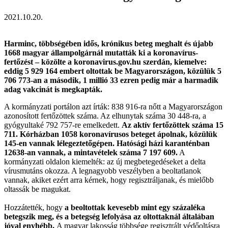
2021.10.20.
Harminc, többségében idős, krónikus beteg meghalt és újabb
1668 magyar állampolgárnál mutatták ki a koronavírus-
fertőzést – közölte a koronavirus.gov.hu szerdán, kiemelve:
eddig 5 929 164 embert oltottak be Magyarországon, közülük 5
706 773-an a második, 1 millió 33 ezren pedig már a harmadik
adag vakcinát is megkapták.
A kormányzati portálon azt írták: 838 916-ra nőtt a Magyarországon
azonosított fertőzöttek száma. Az elhunytak száma 30 448-ra, a
gyógyultaké 792 757-re emelkedett.
Az aktív fertőzöttek száma 15
711. Kórházban 1058 koronavírusos beteget ápolnak, közülük
145-en vannak lélegeztetőgépen. Hatósági házi karanténban
12638-an vannak, a mintavételek száma 7 197 609.
A
kormányzati oldalon kiemelték: az új megbetegedéseket a delta
vírusmutáns okozza. A legnagyobb veszélyben a beoltatlanok
vannak, akiket ezért arra kérnek, hogy regisztráljanak, és mielőbb
oltassák be magukat.
Hozzátették, hogy
a beoltottak kevesebb mint egy százaléka
betegszik meg, és a betegség lefolyása az oltottaknál általában
jóval enyhébb.
A magyar lakosság többsége regisztrált védőoltásra