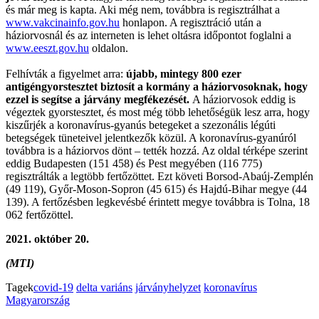
és már meg is kapta. Aki még nem, továbbra is regisztrálhat a
www.vakcinainfo.gov.hu
honlapon. A regisztráció után a
háziorvosnál és az interneten is lehet oltásra időpontot foglalni a
www.eeszt.gov.hu
oldalon.
Felhívták a figyelmet arra:
újabb, mintegy 800 ezer
antigéngyorstesztet biztosít a kormány a háziorvosoknak, hogy
ezzel is segítse a járvány megfékezését.
A háziorvosok eddig is
végeztek gyorstesztet, és most még több lehetőségük lesz arra, hogy
kiszűrjék a koronavírus-gyanús betegeket a szezonális légúti
betegségek tüneteivel jelentkezők közül. A koronavírus-gyanúról
továbbra is a háziorvos dönt – tették hozzá. Az oldal térképe szerint
eddig Budapesten (151 458) és Pest megyében (116 775)
regisztrálták a legtöbb fertőzöttet. Ezt követi Borsod-Abaúj-Zemplén
(49 119), Győr-Moson-Sopron (45 615) és Hajdú-Bihar megye (44
139). A fertőzésben legkevésbé érintett megye továbbra is Tolna, 18
062 fertőzöttel.
2021. október 20.
(MTI)
Tagek
covid-19
delta variáns
járványhelyzet
koronavírus
Magyarország