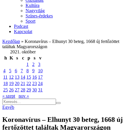
Gazdaság
Kultúra
Nagyvilág
Színes-érdekes
Sport
Podcast
Kapcsolat
Kezdőlap
»
Koronavírus – Elhunyt 30 beteg, 1668 új fertőzöttet
találtak Magyarországon
2021. október
h
K
s
c
p
s
v
1
2
3
4
5
6
7
8
9
10
11
12
13
14
15
16
17
18
19
20
21
22
23
24
25
26
27
28
29
30
31
« szept
nov »
Egyéb
Koronavírus – Elhunyt 30 beteg, 1668 új
fertőzöttet találtak Magyarországon