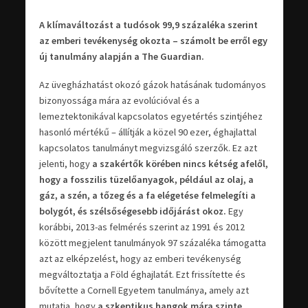
A klímaváltozást a tudósok 99,9 százaléka szerint
az emberi tevékenység okozta – számolt be erről egy
új tanulmány alapján a The Guardian.
Az üvegházhatást okozó gázok hatásának tudományos
bizonyossága mára az evolúcióval és a
lemeztektonikával kapcsolatos egyetértés szintjéhez
hasonló mértékű – állítják a közel 90 ezer, éghajlattal
kapcsolatos tanulmányt megvizsgáló szerzők. Ez azt
jelenti, hogy
a szakértők körében nincs kétség afelől,
hogy a fosszilis tüzelőanyagok, például az olaj, a
gáz, a szén, a tőzeg és a fa elégetése felmelegíti a
bolygót, és szélsőségesebb időjárást okoz.
Egy
korábbi, 2013-as felmérés szerint az 1991 és 2012
között megjelent tanulmányok 97 százaléka támogatta
azt az elképzelést, hogy az emberi tevékenység
megváltoztatja a Föld éghajlatát. Ezt frissítette és
bővítette a Cornell Egyetem tanulmánya, amely azt
mutatja, hogy
a szkeptikus hangok mára szinte