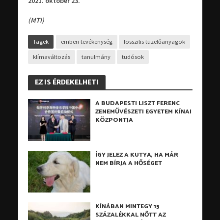
2021. október 23.
(MTI)
Tagek
emberi tevékenység
fosszilis tüzelőanyagok
klímaváltozás
tanulmány
tudósok
EZ IS ÉRDEKELHETI
A BUDAPESTI LISZT FERENC
ZENEMŰVÉSZETI EGYETEM KÍNAI
KÖZPONTJA
ÍGY JELEZ A KUTYA, HA MÁR
NEM BÍRJA A HŐSÉGET
KÍNÁBAN MINTEGY 15
SZÁZALÉKKAL NŐTT AZ