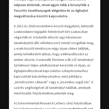
teljesen eltűntek, mivel egyre több a bizonyíték a
fosszilis tüzelőanyagok elégetése és az éghajlat
megváltozása közötti kapcsolatra.
A 2012 és 2020 novembere között megjelent, lektorált
szakirodalom legújabb felmérését két szakaszban
végezték el. A kutatók először egy háromezer
tanulmányból álló véletlenszerű mintát vizsgáltak meg,
s ezek között mindössze négy olyan cikket találtak,
amely kételkedett abban, hogy a klímaváltozást az
ember okozta. A második fázisban a 88 125 tanulmányt
tartalmazó teljes adatbázisban kerestek rá olyan, az
éghajlatváltozással kapcsolatos szkepticizmushoz
kapcsolódó kulcskifejezésekre, mint például a
„természetes ciklusok” vagy a „kozmikus sugárzás”. A
szűrés segítségével 28 tanulmányt találtak, amelyek
mind kisebb folyóiratokban jelentek meg.
Az Environmental Research Letters című folyóiratban
közzétett tanulmány szerzői szerint
eredményeik azt