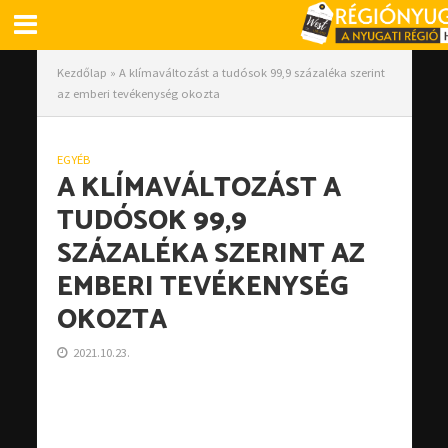
Kezdőlap
»
A klímaváltozást a tudósok 99,9 százaléka szerint
az emberi tevékenység okozta
EGYÉB
A KLÍMAVÁLTOZÁST A
TUDÓSOK 99,9
SZÁZALÉKA SZERINT AZ
EMBERI TEVÉKENYSÉG
OKOZTA
2021.10.23.