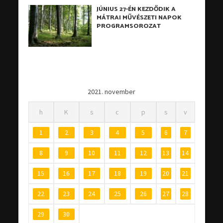
JÚNIUS 27-ÉN KEZDŐDIK A
MÁTRAI MŰVÉSZETI NAPOK
PROGRAMSOROZAT
2021. november
h
K
s
c
p
s
v
1
2
3
4
5
6
7
8
9
10
11
12
13
14
15
16
17
18
19
20
21
22
23
24
25
26
27
28
29
30