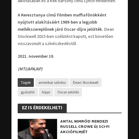
alkotásában és a Kék bársony című Lynch-thrillerben.
A Keresztanya című filmben maffiafőnökként
nyújtott alakításáért 1989-ben a legjobb
mellékszereplőnek járó Oscar-díjra jelölték.
Dean
Stockwell 2015-ben szélütést kapott, ezt követően
visszavonult a színészkedéstől.
2021. november 10.
(MTI/APA/AP)
Tagek
amerikai színész
Dean Stockwell
gyászhír
hippi
Oscar-jelölés
EZ IS ÉRDEKELHETI
ANTAL NIMRÓD RENDEZI
RUSSELL CROWE ÚJ SCI-FI
AKCIÓFILMJÉT