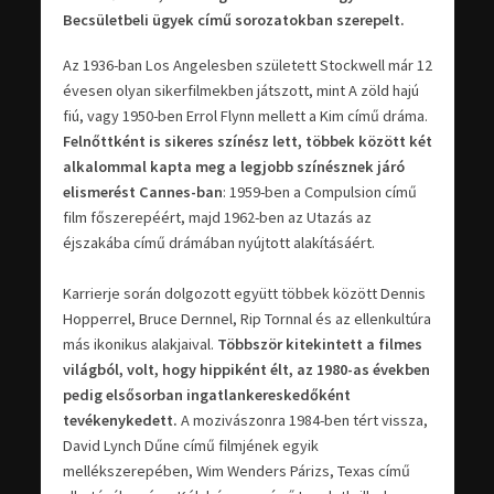
Becsületbeli ügyek című sorozatokban szerepelt.
Az 1936-ban Los Angelesben született Stockwell már 12
évesen olyan sikerfilmekben játszott, mint A zöld hajú
fiú, vagy 1950-ben Errol Flynn mellett a Kim című dráma.
Felnőttként is sikeres színész lett, többek között két
alkalommal kapta meg a legjobb színésznek járó
elismerést Cannes-ban
: 1959-ben a Compulsion című
film főszerepéért, majd 1962-ben az Utazás az
éjszakába című drámában nyújtott alakításáért.
Karrierje során dolgozott együtt többek között Dennis
Hopperrel, Bruce Dernnel, Rip Tornnal és az ellenkultúra
más ikonikus alakjaival.
Többször kitekintett a filmes
világból, volt, hogy hippiként élt, az 1980-as években
pedig elsősorban ingatlankereskedőként
tevékenykedett.
A mozivászonra 1984-ben tért vissza,
David Lynch Dűne című filmjének egyik
mellékszerepében, Wim Wenders Párizs, Texas című