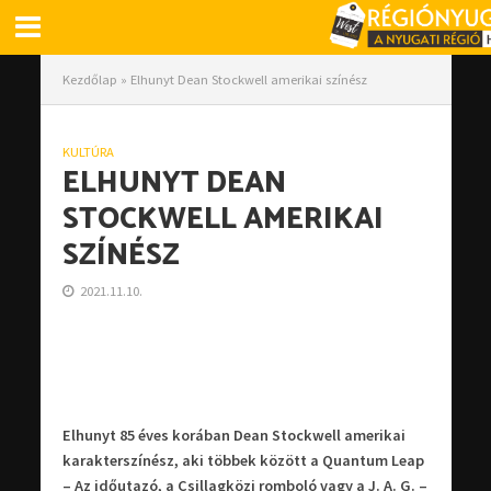
Kezdőlap
»
Elhunyt Dean Stockwell amerikai színész
KULTÚRA
ELHUNYT DEAN
STOCKWELL AMERIKAI
SZÍNÉSZ
2021.11.10.
Elhunyt 85 éves korában Dean Stockwell amerikai
karakterszínész, aki többek között a Quantum Leap
– Az időutazó, a Csillagközi romboló vagy a J. A. G. –