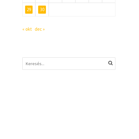
29
30
« okt
dec »