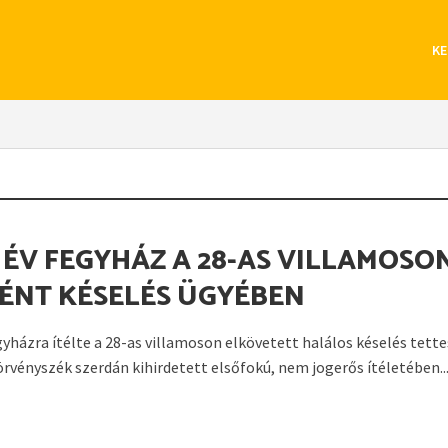
KE
 ÉV FEGYHÁZ A 28-AS VILLAMOSO
ÉNT KÉSELÉS ÜGYÉBEN
gyházra ítélte a 28-as villamoson elkövetett halálos késelés tette
örvényszék szerdán kihirdetett elsőfokú, nem jogerős ítéletében..