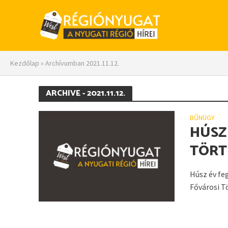
Kezdőlap
»
Archívumban 2021.11.12.
ARCHIVE - 2021.11.12.
BŰNÜGY
HÚSZ
TÖRT
Húsz év fe
Fővárosi T