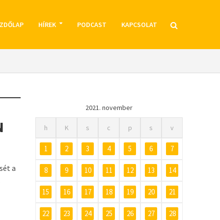
ZDŐLAP
HÍREK
PODCAST
KAPCSOLAT
2021. november
N
h
K
s
c
p
s
v
1
2
3
4
5
6
7
sét a
8
9
10
11
12
13
14
.
15
16
17
18
19
20
21
22
23
24
25
26
27
28