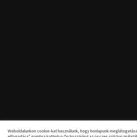
Weboldalunkon cookie-kat használunk, hogy honlapunk meglátogatása
elfogadása” gombra kattintva Ön hozzájárul az összes süti használatá