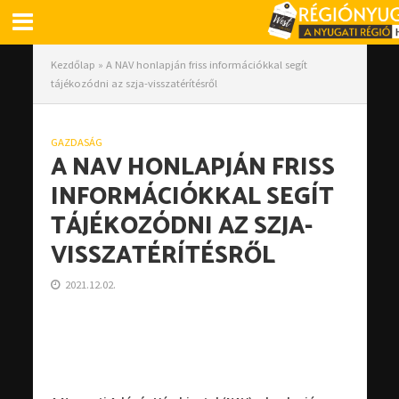
Kezdőlap
»
A NAV honlapján friss információkkal segít
tájékozódni az szja-visszatérítésről
GAZDASÁG
A NAV HONLAPJÁN FRISS
INFORMÁCIÓKKAL SEGÍT
TÁJÉKOZÓDNI AZ SZJA-
VISSZATÉRÍTÉSRŐL
2021.12.02.