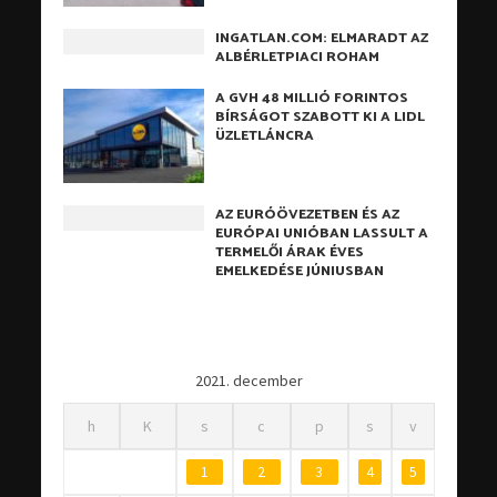
INGATLAN.COM: ELMARADT AZ
ALBÉRLETPIACI ROHAM
A GVH 48 MILLIÓ FORINTOS
BÍRSÁGOT SZABOTT KI A LIDL
ÜZLETLÁNCRA
AZ EURÓÖVEZETBEN ÉS AZ
EURÓPAI UNIÓBAN LASSULT A
TERMELŐI ÁRAK ÉVES
EMELKEDÉSE JÚNIUSBAN
2021. december
h
K
s
c
p
s
v
1
2
3
4
5