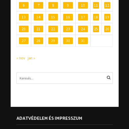
6
7
8
9
10
11
12
13
14
15
16
17
18
19
20
21
22
23
24
25
26
27
28
29
30
31
« nov
jan »
ADATVÉDELEM ÉS IMPRESSZUM