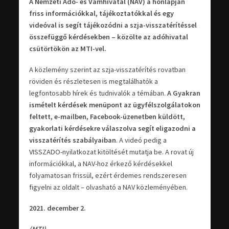
A Nemzeti Adó- és Vámhivatal (NAV) a honlapján
friss információkkal, tájékoztatókkal és egy
videóval is segít tájékozódni a szja-visszatérítéssel
összefüggő kérdésekben – közölte az adóhivatal
csütörtökön az MTI-vel.
A közlemény szerint az szja-visszatérítés rovatban
röviden és részletesen is megtalálhatók a
legfontosabb hírek és tudnivalók a témában.
A Gyakran
ismételt kérdések menüpont az ügyfélszolgálatokon
feltett, e-mailben, Facebook-üzenetben küldött,
gyakorlati kérdésekre válaszolva segít eligazodni a
visszatérítés szabályaiban
. A videó pedig a
VISSZADO-nyilatkozat kitöltését mutatja be. A rovat új
információkkal, a NAV-hoz érkező kérdésekkel
folyamatosan frissül, ezért érdemes rendszeresen
figyelni az oldalt – olvasható a NAV közleményében.
2021. december 2.
(MTI)