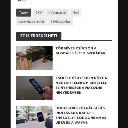
Tagek
GYIK
információ
NAV
szja-visszatérítés
tájékozódás
EZ IS ÉRDEKELHETI
TÖBBÉVES CSÚCSON A
GLOBÁLIS ÉLELMISZERÁRAK
CSEKÉLY MÉRTÉKBEN NŐTT A
MAGYAR TELEKOM BEVÉTELE
ÉS NYERESÉGE A MÁSODIK
NEGYEDÉVBEN
ROBOTAXI-SZOLGÁLTATÁS
INDÍTÁSÁRA KAPOTT
ENGEDÉLYT LONDONBAN AZ
UBER ÉS A WAYVE