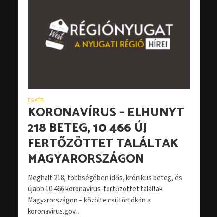
EGYÉB
KORONAVÍRUS – ELHUNYT
218 BETEG, 10 466 ÚJ
FERTŐZÖTTET TALÁLTAK
MAGYARORSZÁGON
Meghalt 218, többségében idős, krónikus beteg, és
újabb 10 466 koronavírus-fertőzöttet találtak
Magyarországon – közölte csütörtökön a
koronavirus.gov...