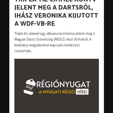
JELENT MEG A DARTSRÓL,
IHÁSZ VERONIKA KIJUTOTT
A WDF-VB-RE
Tripla tíz címmel egy albumszerű könyv jelent meg a
Magyar Darts Szövetség (MDSZ) első 30 évéről. A
kiadvány megjelenése kapcsán rendezett
csütörtöki...