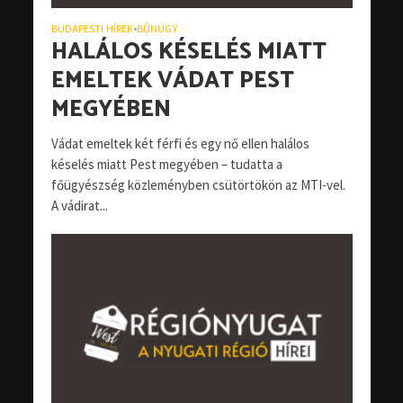
BUDAPESTI HÍREK
BŰNÜGY
•
HALÁLOS KÉSELÉS MIATT
EMELTEK VÁDAT PEST
MEGYÉBEN
Vádat emeltek két férfi és egy nő ellen halálos
késelés miatt Pest megyében – tudatta a
főügyészség közleményben csütörtökön az MTI-vel.
A vádirat...