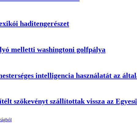
exikói haditengerészet
lyó melletti washingtoni golfpálya
esterséges intelligencia használatát az álta
ítélt szökevényt szállítottak vissza az Egye
zágból