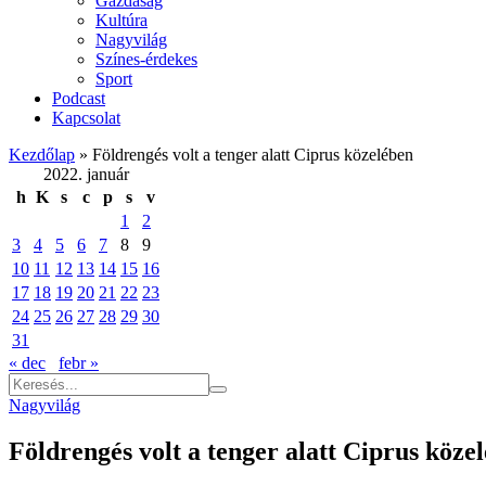
Gazdaság
Kultúra
Nagyvilág
Színes-érdekes
Sport
Podcast
Kapcsolat
Kezdőlap
»
Földrengés volt a tenger alatt Ciprus közelében
2022. január
h
K
s
c
p
s
v
1
2
3
4
5
6
7
8
9
10
11
12
13
14
15
16
17
18
19
20
21
22
23
24
25
26
27
28
29
30
31
« dec
febr »
Nagyvilág
Földrengés volt a tenger alatt Ciprus köze