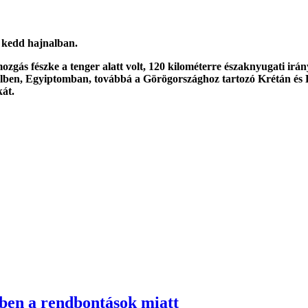
t kedd hajnalban.
mozgás fészke a tenger alatt volt, 120 kilométerre északnyugati irá
elben, Egyiptomban, továbbá a Görögországhoz tartozó Krétán és 
kát.
tben a rendbontások miatt