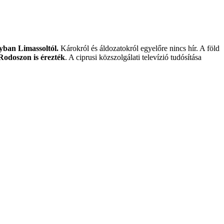
nyban Limassoltól.
Károkról és áldozatokról egyelőre nincs hír. A föld
Rodoszon is érezték
. A ciprusi közszolgálati televízió tudósítása