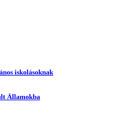
lános iskolásoknak
sült Államokba