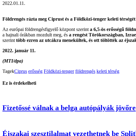
2022.01.11.
Földrengés rázta meg Ciprust és a Földközi-tenger keleti térségé
Az európai földrengésfigyelő központ szerint
a 6,5-ös erősségű föld
a hajnali órákban mozdult meg, és
a rengést Törökországban, Izra
szerint
több ezren az utcákra menekültek, és ott töltötték az éjsza
2022. január 11.
(MTI/dpa)
Tagek
Ciprus
erősség
Földközi-tenger
földrengés
keleti térség
Ez is érdekelheti
Fizetőssé válnak a belga autópályák jövőre
Éjszakai szesztilalmat vezethetnek be Spli