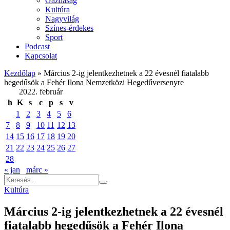
Gazdaság
Kultúra
Nagyvilág
Színes-érdekes
Sport
Podcast
Kapcsolat
Kezdőlap
»
Március 2-ig jelentkezhetnek a 22 évesnél fiatalabb
hegedűsök a Fehér Ilona Nemzetközi Hegedűversenyre
2022. február
h
K
s
c
p
s
v
1
2
3
4
5
6
7
8
9
10
11
12
13
14
15
16
17
18
19
20
21
22
23
24
25
26
27
28
« jan
márc »
Kultúra
Március 2-ig jelentkezhetnek a 22 évesnél
fiatalabb hegedűsök a Fehér Ilona