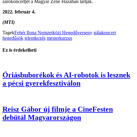
zárókoncertjét a Magyar Zene Házában tartják.
2022. február 4.
(MTI)
Tagek
Fehér Ilona Nemzetközi Hegedűverseny
gálakoncert
hegedűsök
jelentkezés
mesterkurzus
Ez is érdekelheti
Óriásbuborékok és AI-robotok is lesznek
a pécsi gyerekfesztiválon
Reisz Gábor új filmje a CineFesten
debütál Magyarországon