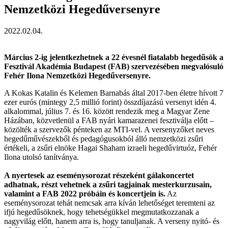
Nemzetközi Hegedűversenyre
2022.02.04.
Március 2-ig jelentkezhetnek a 22 évesnél fiatalabb hegedűsök a
Fesztivál Akadémia Budapest (FAB) szervezésében megvalósuló
Fehér Ilona Nemzetközi Hegedűversenyre.
A Kokas Katalin és Kelemen Barnabás által 2017-ben életre hívott 7
ezer eurós (mintegy 2,5 millió forint) összdíjazású versenyt idén 4.
alkalommal, július 7. és 16. között rendezik meg a Magyar Zene
Házában, közvetlenül a FAB nyári kamarazenei fesztiválja előtt –
közölték a szervezők pénteken az MTI-vel. A versenyzőket neves
hegedűművészekből és pedagógusokból álló nemzetközi zsűri
értékeli, a zsűri elnöke Hagai Shaham izraeli hegedűvirtuóz, Fehér
Ilona utolsó tanítványa.
A nyertesek az eseménysorozat részeként gálakoncertet
adhatnak, részt vehetnek a zsűri tagjainak mesterkurzusain,
valamint a FAB 2022 próbáin és koncertjein is.
Az
eseménysorozat tehát nemcsak arra kíván lehetőséget teremteni az
ifjú hegedűsöknek, hogy tehetségükkel megmutatkozzanak a
nagyvilág előtt, hanem arra is, hogy tanuljanak. A verseny nyitó- és