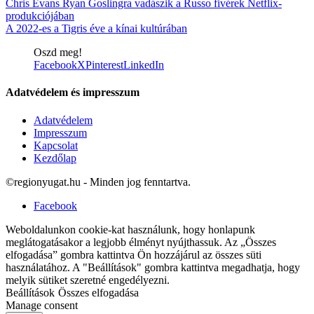
Chris Evans Ryan Goslingra vadászik a Russo fivérek Netflix-
produkciójában
A 2022-es a Tigris éve a kínai kultúrában
Oszd meg!
Facebook
X
Pinterest
LinkedIn
Adatvédelem és impresszum
Adatvédelem
Impresszum
Kapcsolat
Kezdőlap
©regionyugat.hu - Minden jog fenntartva.
Facebook
Weboldalunkon cookie-kat használunk, hogy honlapunk
meglátogatásakor a legjobb élményt nyújthassuk. Az „Összes
elfogadása” gombra kattintva Ön hozzájárul az összes süti
használatához. A "Beállítások" gombra kattintva megadhatja, hogy
melyik sütiket szeretné engedélyezni.
Beállítások
Összes elfogadása
Manage consent