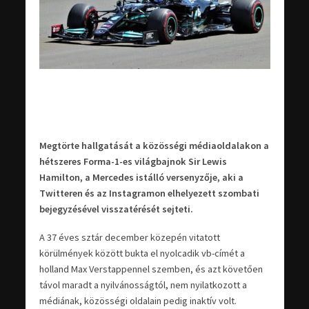
Megtörte hallgatását a közösségi médiaoldalakon a
hétszeres Forma-1-es világbajnok Sir Lewis
Hamilton, a Mercedes istálló versenyzője, aki a
Twitteren és az Instagramon elhelyezett szombati
bejegyzésével visszatérését sejteti.
A 37 éves sztár december közepén vitatott
körülmények között bukta el nyolcadik vb-címét a
holland Max Verstappennel szemben, és azt követően
távol maradt a nyilvánosságtól, nem nyilatkozott a
médiának, közösségi oldalain pedig inaktív volt.