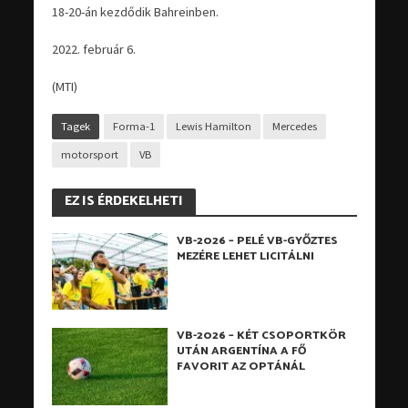
18-20-án kezdődik Bahreinben.
2022. február 6.
(MTI)
Tagek
Forma-1
Lewis Hamilton
Mercedes
motorsport
VB
EZ IS ÉRDEKELHETI
VB-2026 – PELÉ VB-GYŐZTES
MEZÉRE LEHET LICITÁLNI
VB-2026 – KÉT CSOPORTKÖR
UTÁN ARGENTÍNA A FŐ
FAVORIT AZ OPTÁNÁL