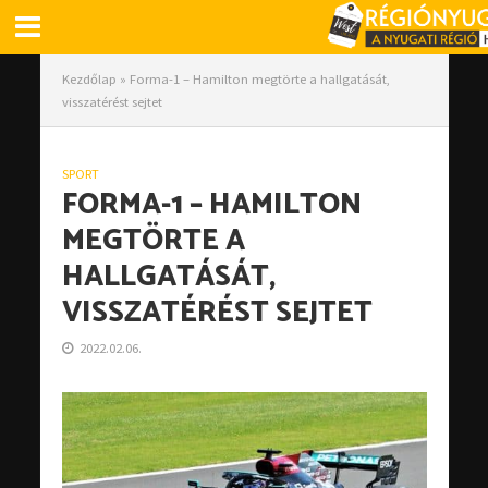
Kezdőlap
»
Forma-1 – Hamilton megtörte a hallgatását,
visszatérést sejtet
SPORT
FORMA-1 – HAMILTON
MEGTÖRTE A
HALLGATÁSÁT,
VISSZATÉRÉST SEJTET
2022.02.06.