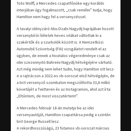
Toto Wolff, a Mercedes csapatfőnöke egy korábbi
interjúban úgy fogalmazott, „csak remélni” tudja, hogy
Hamilton nem hagy fel a versenyzéssel.
A tavalyi idényzáró Abu-Dzabi Nagydíj hajrájában hozott
versenybírói ítéletek heves vitákat váltottak ki a
szakértők és a szurkolók között is. A Nemzetközi
Automobil Szövetség (FIA) vizsgálatot rendelt el az
ügyben, de ennek a hivatalos végeredménye csak az
idei szezonnyitó Bahreini Nagydíj hétvégéjére várható.
Azt még mindig nem lehet tudni, hogy Hamilton ott lesz-
e a rajtrácson a 2022-es vb-sorozat első hétvégéjén, de
a brit versenyző szombaton megszólította 33,8 millió
követőjét a Twitteren és az Instagramon, ahol azt írta:
„Eltűntem, de most visszatértem!”.
A Mercedes február 18-án mutatja be az idei
versenyautóját, Hamilton csapattársa pedig a szintén
brit George Russell lesz.
A rekordhosszúságú, 23 futamos vb-sorozat március