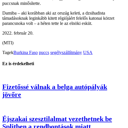
puccsnak minősítette.
Damiba – aki korábban aki az ország keleti, a dzsihadista
támadásoknak leginkább kitett régiójáért felelős katonai körzet
parancsnoka volt – a héten tette le az elnöki esküt.
2022. február 20.
(MTI)
Tagek
Burkina Faso
puccs
segélyszállítmány
USA
Ez is érdekelheti
Fizetőssé válnak a belga autópályák
jövőre
Éjszakai szesztilalmat vezethetnek be
Splitben a rendbontások miatt