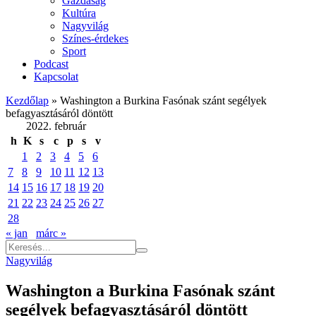
Gazdaság
Kultúra
Nagyvilág
Színes-érdekes
Sport
Podcast
Kapcsolat
Kezdőlap
»
Washington a Burkina Fasónak szánt segélyek
befagyasztásáról döntött
2022. február
h
K
s
c
p
s
v
1
2
3
4
5
6
7
8
9
10
11
12
13
14
15
16
17
18
19
20
21
22
23
24
25
26
27
28
« jan
márc »
Nagyvilág
Washington a Burkina Fasónak szánt
segélyek befagyasztásáról döntött