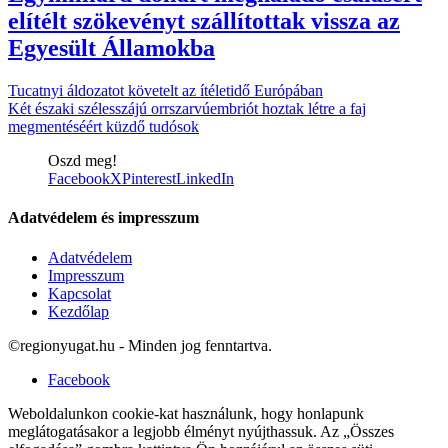
elítélt szökevényt szállítottak vissza az
Egyesült Államokba
Tucatnyi áldozatot követelt az ítéletidő Európában
Két északi szélesszájú orrszarvúembriót hoztak létre a faj
megmentéséért küzdő tudósok
Oszd meg!
Facebook
X
Pinterest
LinkedIn
Adatvédelem és impresszum
Adatvédelem
Impresszum
Kapcsolat
Kezdőlap
©regionyugat.hu - Minden jog fenntartva.
Facebook
Weboldalunkon cookie-kat használunk, hogy honlapunk
meglátogatásakor a legjobb élményt nyújthassuk. Az „Összes