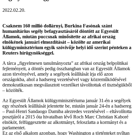
2022.02.20.
Csaknem 160 millió dollárnyi, Burkina Fasónak szánt
humanitárius segély befagyasztásáról döntött az Egyesült
Államok, miután puccsnak minősítette az afrikai ország
elnökének januári elmozdítását – közölte az amerikai
külügyminisztérium egyik szóvivője helyi idő szerint pénteken a
Reuters hírügynökséggel.
A tárca „figyelmesen tanulmányozta” az afrikai ország belpolitikai
fejleményeit, a döntés pedig összhangban van az Egyesült Államok
azon törvényével, amely a segélyek leállítását írja elő azon
országokba, ahol a hadsereg vezetésével vagy közreműködésével
demokratikusan megválasztott vezetőket távolítottak el tisztségükből
– közölték.
Az Egyesült Államok külügyminisztériuma január 31-én a segélyek
egy részének leállítását jelentette be, miután január 24-én a hadsereg
– Paul-Henri Sandaogo Damiba alezredes vezetésével – eltávolította
posztjáról a 2015 óta hivatalban lévő Roch Marc Christian Kaboré
elnököt, felfüggesztette az alkotmányt, feloszlatta a kormányt és a
parlamentet.
Ez az első alkalom azonban, hogy Washington a történteket nyíltan