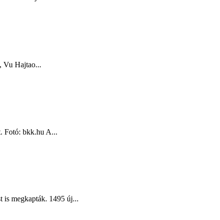
, Vu Hajtao...
 Fotó: bkk.hu A...
 is megkapták. 1495 új...