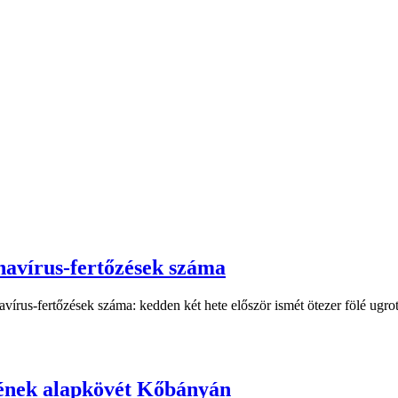
navírus-fertőzések száma
rus-fertőzések száma: kedden két hete először ismét ötezer fölé ugrott
etének alapkövét Kőbányán