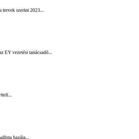
tervek szerint 2023...
z EY vezetési tanácsadó...
eli...
lista hazája...