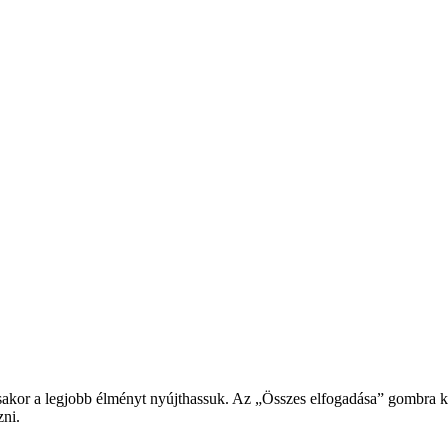
or a legjobb élményt nyújthassuk. Az „Összes elfogadása” gombra katt
zni.