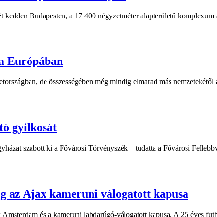
ét kedden Budapesten, a 17 400 négyzetméter alapterületű komplexum a 
ma Európában
émetországban, de összességében még mindig elmarad más nemzetekétől a
tó gyilkosát
házat szabott ki a Fővárosi Törvényszék – tudatta a Fővárosi Fellebbvit
eg az Ajax kameruni válogatott kapusa
Amsterdam és a kameruni labdarúgó-válogatott kapusa. A 25 éves futbal