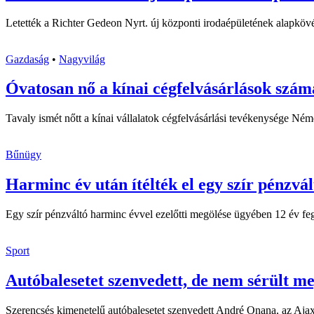
Letették a Richter Gedeon Nyrt. új központi irodaépületének alapköv
Gazdaság
•
Nagyvilág
Óvatosan nő a kínai cégfelvásárlások szá
Tavaly ismét nőtt a kínai vállalatok cégfelvásárlási tevékenysége N
Bűnügy
Harminc év után ítélték el egy szír pénzvál
Egy szír pénzváltó harminc évvel ezelőtti megölése ügyében 12 év fegy
Sport
Autóbalesetet szenvedett, de nem sérült m
Szerencsés kimenetelű autóbalesetet szenvedett André Onana, az Ajax 