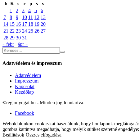
h
K
s
c
p
s
v
1
2
3
4
5
6
7
8
9
10
11
12
13
14
15
16
17
18
19
20
21
22
23
24
25
26
27
28
29
30
31
« febr
ápr »
Adatvédelem és impresszum
Adatvédelem
Impresszum
Kapcsolat
Kezdőlap
©regionyugat.hu - Minden jog fenntartva.
Facebook
Weboldalunkon cookie-kat használunk, hogy honlapunk meglátogatásak
gombra kattintva megadhatja, hogy melyik sütiket szeretné engedélye
Beállítások
Összes elfogadása