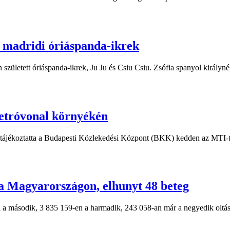
a madridi óriáspanda-ikrek
 született óriáspanda-ikrek, Ju Ju és Csiu Csiu. Zsófia spanyol királyné
metróvonal környékén
– tájékoztatta a Budapesti Közlekedési Központ (BKK) kedden az MTI-t.
ma Magyarországon, elhunyt 48 beteg
a második, 3 835 159-en a harmadik, 243 058-an már a negyedik oltást