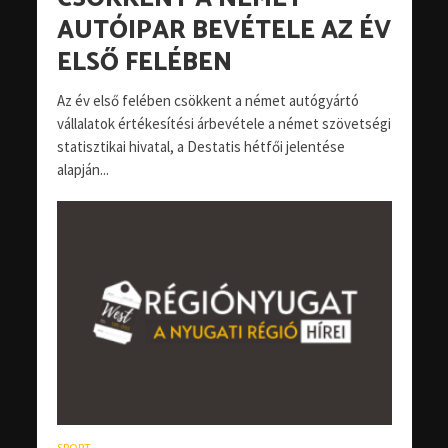
AUTÓIPAR BEVÉTELE AZ ÉV
ELSŐ FELÉBEN
Az év első felében csökkent a német autógyártó
vállalatok értékesítési árbevétele a német szövetségi
statisztikai hivatal, a Destatis hétfői jelentése
alapján...
SPORT