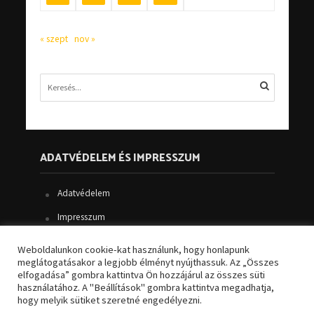
« szept
nov »
ADATVÉDELEM ÉS IMPRESSZUM
Adatvédelem
Impresszum
Kapcsolat
Weboldalunkon cookie-kat használunk, hogy honlapunk
meglátogatásakor a legjobb élményt nyújthassuk. Az „Összes
Kezdőlap
elfogadása” gombra kattintva Ön hozzájárul az összes süti
használatához. A "Beállítások" gombra kattintva megadhatja,
hogy melyik sütiket szeretné engedélyezni.
©regionyugat.hu - Minden jog fenntartva.