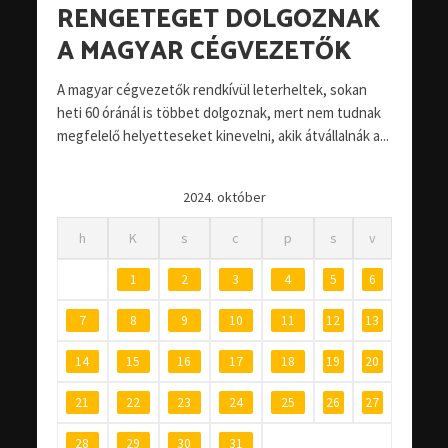
RENGETEGET DOLGOZNAK
A MAGYAR CÉGVEZETŐK
A magyar cégvezetők rendkívül leterheltek, sokan
heti 60 óránál is többet dolgoznak, mert nem tudnak
megfelelő helyetteseket kinevelni, akik átvállalnák a...
2024. október
h
K
s
c
p
s
v
1
2
3
4
5
6
7
8
9
10
11
12
13
14
15
16
17
18
19
20
21
22
23
24
25
26
27
28
29
30
31