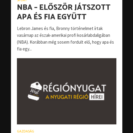
NBA – ELŐSZÖR JÁTSZOTT
APA ÉS FIA EGYÜTT
Lebron James és fia, Bronny történelmet írtak
vasárnap az észak-amerikai profi kosárlabdaligában
(NBA). Korábban még sosem fordult elő, hogy apa és
fia egy...
GAZDASÁG