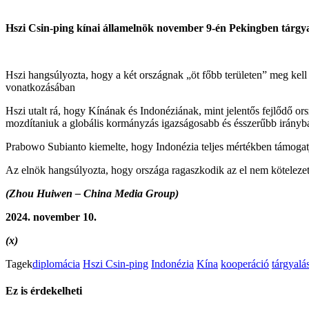
Hszi Csin-ping kínai államelnök november 9-én Pekingben tárgy
Hszi hangsúlyozta, hogy a két országnak „öt főbb területen” meg kell 
vonatkozásában
Hszi utalt rá, hogy Kínának és Indonéziának, mint jelentős fejlődő or
mozdítaniuk a globális kormányzás igazságosabb és ésszerűbb irányba 
Prabowo Subianto kiemelte, hogy Indonézia teljes mértékben támogatj
Az elnök hangsúlyozta, hogy országa ragaszkodik az el nem kötelezet
(Zhou Huiwen – China Media Group)
2024. november 10.
(x)
Tagek
diplomácia
Hszi Csin-ping
Indonézia
Kína
kooperáció
tárgyalá
Ez is érdekelheti