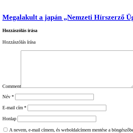
Megalakult a japán „Nemzeti Hírszerző Üg
Hozzászólás írása
Hozzászólás írása
Comment
Név
*
E-mail cím
*
Honlap
A nevem, e-mail címem, és weboldalcímem mentése a böngészőb