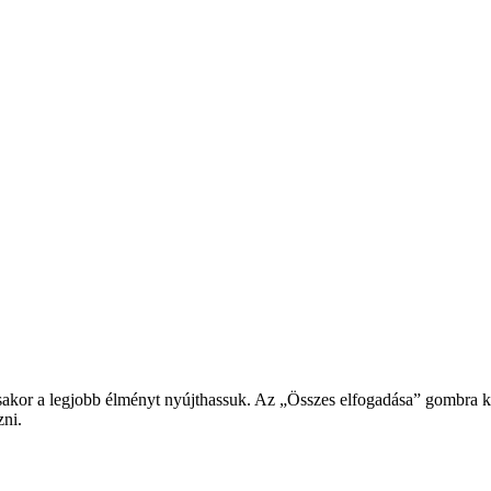
or a legjobb élményt nyújthassuk. Az „Összes elfogadása” gombra katt
zni.