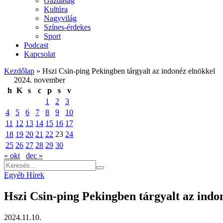
Gazdaság
Kultúra
Nagyvilág
Színes-érdekes
Sport
Podcast
Kapcsolat
Kezdőlap
»
Hszi Csin-ping Pekingben tárgyalt az indonéz elnökkel
2024. november
h
K
s
c
p
s
v
1
2
3
4
5
6
7
8
9
10
11
12
13
14
15
16
17
18
19
20
21
22
23
24
25
26
27
28
29
30
« okt
dec »
Egyéb Hírek
Hszi Csin-ping Pekingben tárgyalt az indo
2024.11.10.