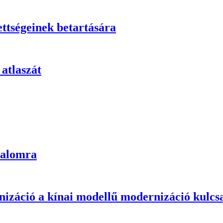
ettségeinek betartására
 atlaszát
lalomra
izáció a kínai modellű modernizáció kulcsa