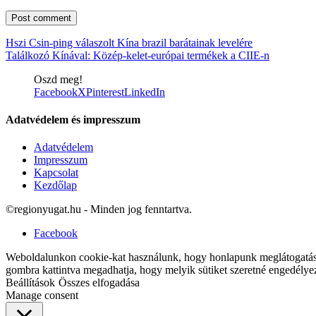
Hszi Csin-ping válaszolt Kína brazil barátainak levelére
Találkozó Kínával: Közép-kelet-európai termékek a CIIE-n
Oszd meg!
Facebook
X
Pinterest
LinkedIn
Adatvédelem és impresszum
Adatvédelem
Impresszum
Kapcsolat
Kezdőlap
©regionyugat.hu - Minden jog fenntartva.
Facebook
Weboldalunkon cookie-kat használunk, hogy honlapunk meglátogatásak
gombra kattintva megadhatja, hogy melyik sütiket szeretné engedélye
Beállítások
Összes elfogadása
Manage consent