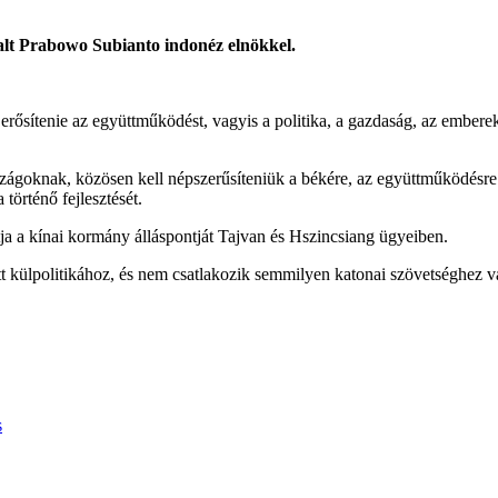
alt Prabowo Subianto indonéz elnökkel.
erősítenie az együttműködést, vagyis a politika, a gazdaság, az emberek
szágoknak, közösen kell népszerűsíteniük a békére, az együttműködésre é
történő fejlesztését.
a a kínai kormány álláspontját Tajvan és Hszincsiang ügyeiben.
t külpolitikához, és nem csatlakozik semmilyen katonai szövetséghez v
s