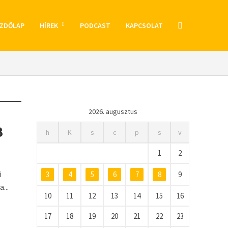
ZDŐLAP
HÍREK
PODCAST
KAPCSOLAT
2026. augusztus
B
h
K
s
c
p
s
v
1
2
i
3
4
5
6
7
8
9
...
10
11
12
13
14
15
16
17
18
19
20
21
22
23