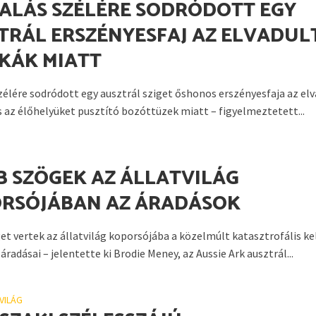
HALÁS SZÉLÉRE SODRÓDOTT EGY
TRÁL ERSZÉNYESFAJ AZ ELVADUL
KÁK MIATT
szélére sodródott egy ausztrál sziget őshonos erszényesfaja az elv
 az élőhelyüket pusztító bozóttüzek miatt – figyelmeztetett...
B SZÖGEK AZ ÁLLATVILÁG
RSÓJÁBAN AZ ÁRADÁSOK
et vertek az állatvilág koporsójába a közelmúlt katasztrofális ke
 áradásai – jelentette ki Brodie Meney, az Aussie Ark ausztrál...
VILÁG