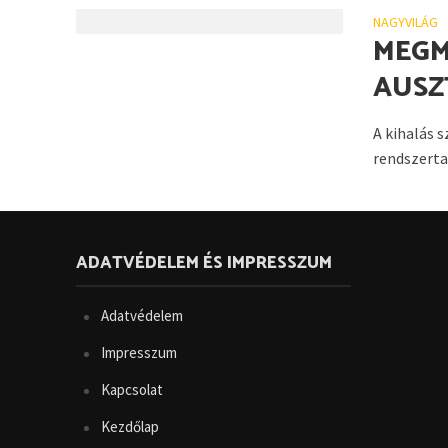
NAGYVILÁG
MEGM
AUSZ
A kihalás 
rendszerta
ADATVÉDELEM ÉS IMPRESSZUM
Adatvédelem
Impresszum
Kapcsolat
Kezdőlap