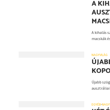
A KI
AUSZ
MACS
A kihalás 
macskák és
NAGYVILÁG
ÚJAB
KOPO
Újabb szög
ausztráliai
EGYÉB
•
NAGY