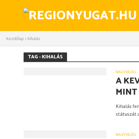
Kezdőlap
»
kihalás
TAG - KIHALÁS
NAGYVILÁG
A KE
MINT
Kihalás fe
státuszát 
NAGYVILÁG