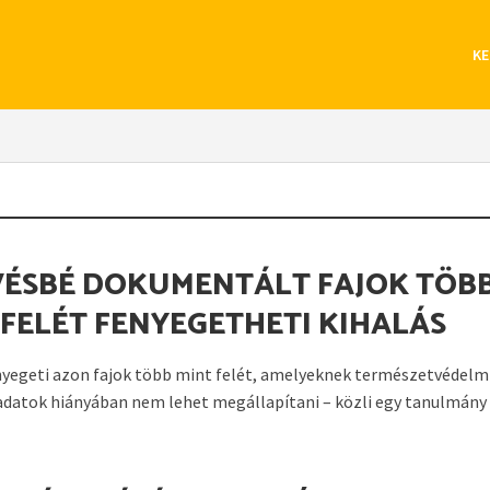
KE
VÉSBÉ DOKUMENTÁLT FAJOK TÖB
 FELÉT FENYEGETHETI KIHALÁS
nyegeti azon fajok több mint felét, amelyeknek természetvédelm
adatok hiányában nem lehet megállapítani – közli egy tanulmány a