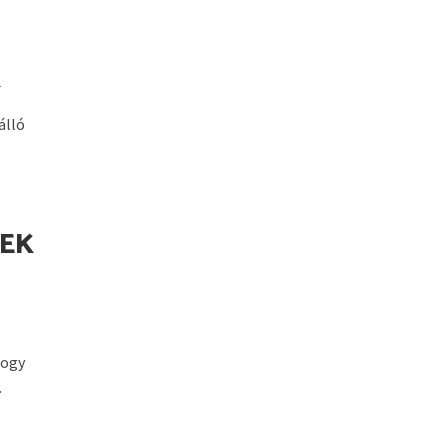
K
álló
TEK
hogy
.