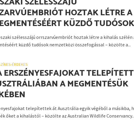
ÉSZAKI SZÉLESSZÁJÚ
ZARVÚEMBRIÓT HOZTAK LÉTRE A
MEGMENTÉSÉÉRT KÜZDŐ TUDÓSO
északi szélesszájú orrszarvúembriót hoztak létre a kihalás szélén 
téséért küzdő tudósok nemzetközi összefogással – közölte a...
SZÍNES-ÉRDEKES
A ERSZÉNYESFAJOKAT TELEPÍTET
USZTRÁLIÁBAN A MEGMENTÉSÜK
KÉBEN
ényesfajokat telepítettek át Ausztrália egyik végéből a másikba, 
 őket a kihalástól – közölte az Australian Wildlife Conservancy..