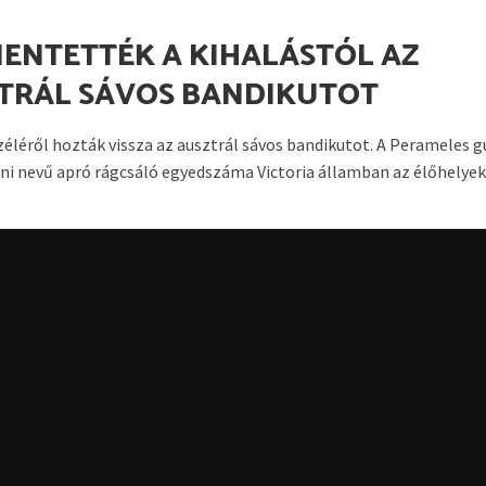
ENTETTÉK A KIHALÁSTÓL AZ
TRÁL SÁVOS BANDIKUTOT
széléről hozták vissza az ausztrál sávos bandikutot. A Perameles g
ni nevű apró rágcsáló egyedszáma Victoria államban az élőhelyek.