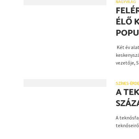
NAGYVILÁG
FELÉ
ÉLŐ 
POPU
Két év alat
keskenyszá
vezetője, S
SZÍNES-ÉRD
A TE
SZÁZ
A teknősfaj
teknőseiről