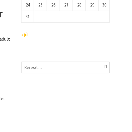
24
25
26
27
28
29
30
T
31
« júl
adult
let-