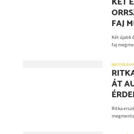
KÉT 
ORRS
FAJ 
Két újabb 
faj megmen
NAGYVILÁG
•
RITK
ÁT A
ÉRDE
Ritka ersz
megmentsék