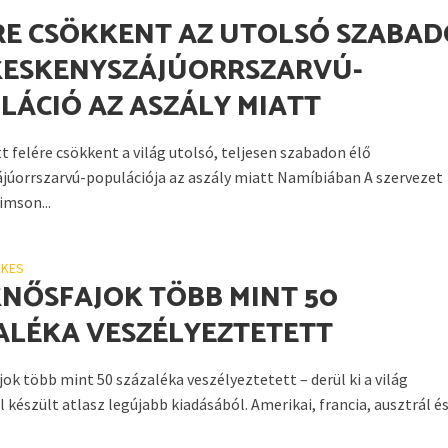
RE CSÖKKENT AZ UTOLSÓ SZABA
KESKENYSZÁJÚORRSZARVÚ-
LÁCIÓ AZ ASZÁLY MIATT
t felére csökkent a világ utolsó, teljesen szabadon élő
júorrszarvú-populációja az aszály miatt Namíbiában A szervezet
imson...
EKES
KNŐSFAJOK TÖBB MINT 50
ALÉKA VESZÉLYEZTETETT
ok több mint 50 százaléka veszélyeztetett – derül ki a világ
 készült atlasz legújabb kiadásából. Amerikai, francia, ausztrál és.