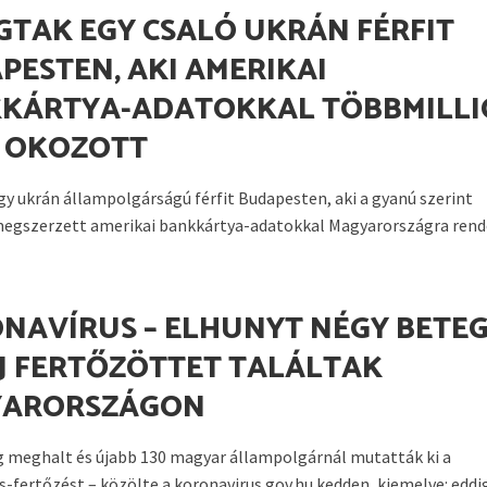
GTAK EGY CSALÓ UKRÁN FÉRFIT
PESTEN, AKI AMERIKAI
KÁRTYA-ADATOKKAL TÖBBMILLI
 OKOZOTT
gy ukrán állampolgárságú férfit Budapesten, aki a gyanú szerint
megszerzett amerikai bankkártya-adatokkal Magyarországra rendel
NAVÍRUS – ELHUNYT NÉGY BETEG
ÚJ FERTŐZÖTTET TALÁLTAK
YARORSZÁGON
 meghalt és újabb 130 magyar állampolgárnál mutatták ki a
s-fertőzést – közölte a koronavirus.gov.hu kedden, kiemelve: eddi