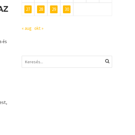
AZ
27
28
29
30
« aug
okt »
a és
est,