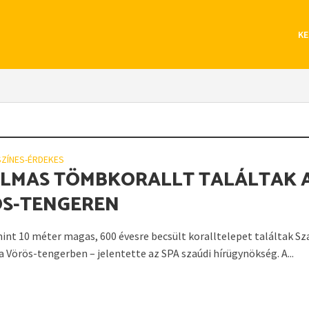
KE
SZÍNES-ÉRDEKES
LMAS TÖMBKORALLT TALÁLTAK 
S-TENGEREN
int 10 méter magas, 600 évesre becsült koralltelepet találtak Sz
a Vörös-tengerben – jelentette az SPA szaúdi hírügynökség. A...