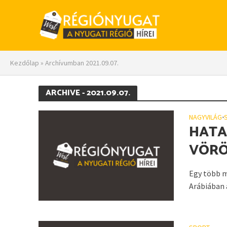
Kezdőlap
»
Archívumban 2021.09.07.
ARCHIVE - 2021.09.07.
NAGYVILÁG
•
HATA
VÖRÖ
Egy több m
Arábiában 