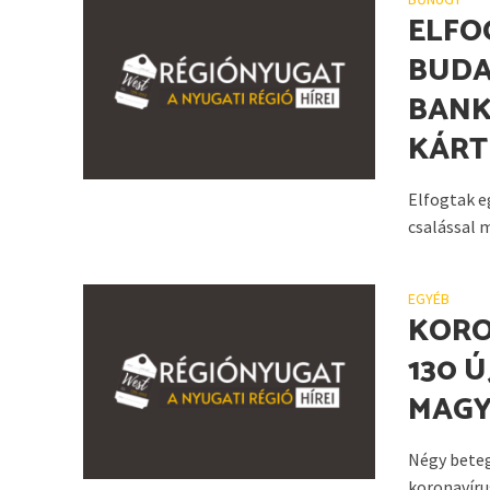
ELFO
BUDA
BANK
KÁRT
Elfogtak e
csalással 
EGYÉB
KORO
130 
MAG
Négy beteg
koronavíru