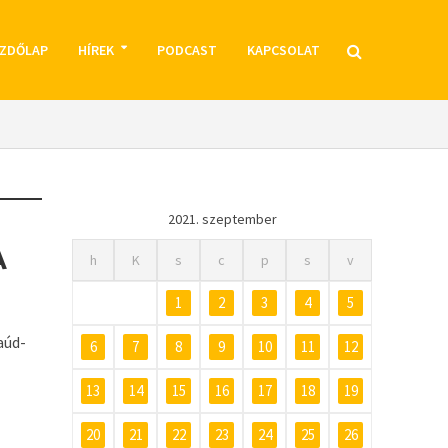
ZDŐLAP
HÍREK
PODCAST
KAPCSOLAT
2021. szeptember
A
h
K
s
c
p
s
v
1
2
3
4
5
aúd-
6
7
8
9
10
11
12
13
14
15
16
17
18
19
20
21
22
23
24
25
26