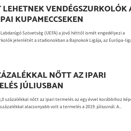
T LEHETNEK VENDÉGSZURKOLÓK 
PAI KUPAMECCSEKEN
 Labdarúgó Szövetség (UEFA) a jövő héttől ismét engedélyezi a
kolók jelenlétét a stadionokban a Bajnokok Ligája, az Európa-lig
SZÁZALÉKKAL NŐTT AZ IPARI
ELÉS JÚLIUSBAN
8,0 százalékkal nőtt az ipari termelés az egy évvel korábbihoz kép
százalékkal alacsonyabb volt a termelés a 2019. júliusinál. A...