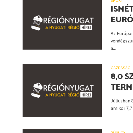
SPORT
ISMÉ
EURÓ
Az Európai
vendégszur
a...
GAZDASÁG
8,0 
TERM
Júliusban 
amikor 7,7 
BŰNÜGY