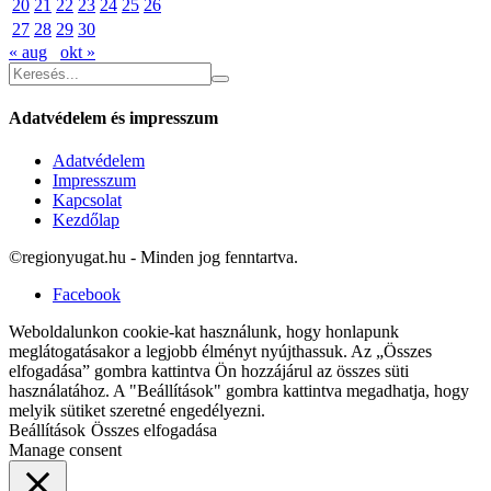
20
21
22
23
24
25
26
27
28
29
30
« aug
okt »
Adatvédelem és impresszum
Adatvédelem
Impresszum
Kapcsolat
Kezdőlap
©regionyugat.hu - Minden jog fenntartva.
Facebook
Weboldalunkon cookie-kat használunk, hogy honlapunk
meglátogatásakor a legjobb élményt nyújthassuk. Az „Összes
elfogadása” gombra kattintva Ön hozzájárul az összes süti
használatához. A "Beállítások" gombra kattintva megadhatja, hogy
melyik sütiket szeretné engedélyezni.
Beállítások
Összes elfogadása
Manage consent