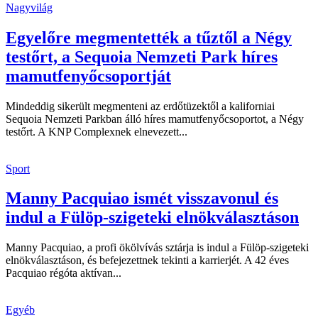
Nagyvilág
Egyelőre megmentették a tűztől a Négy
testőrt, a Sequoia Nemzeti Park híres
mamutfenyőcsoportját
Mindeddig sikerült megmenteni az erdőtüzektől a kaliforniai
Sequoia Nemzeti Parkban álló híres mamutfenyőcsoportot, a Négy
testőrt. A KNP Complexnek elnevezett...
Sport
Manny Pacquiao ismét visszavonul és
indul a Fülöp-szigeteki elnökválasztáson
Manny Pacquiao, a profi ökölvívás sztárja is indul a Fülöp-szigeteki
elnökválasztáson, és befejezettnek tekinti a karrierjét. A 42 éves
Pacquiao régóta aktívan...
Egyéb