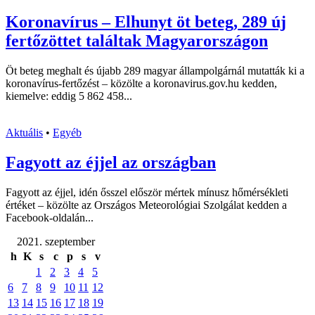
Koronavírus – Elhunyt öt beteg, 289 új
fertőzöttet találtak Magyarországon
Öt beteg meghalt és újabb 289 magyar állampolgárnál mutatták ki a
koronavírus-fertőzést – közölte a koronavirus.gov.hu kedden,
kiemelve: eddig 5 862 458...
Aktuális
•
Egyéb
Fagyott az éjjel az országban
Fagyott az éjjel, idén ősszel először mértek mínusz hőmérsékleti
értéket – közölte az Országos Meteorológiai Szolgálat kedden a
Facebook-oldalán...
2021. szeptember
h
K
s
c
p
s
v
1
2
3
4
5
6
7
8
9
10
11
12
13
14
15
16
17
18
19