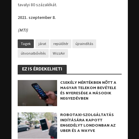
tavalyi 80 százalékát.
2021. szeptember 8.
(MTI)
Tagek
járat
repülőtér
újraindítás
útvonalbővítés
WizzAir
EZ IS ÉRDEKELHETI
CSEKÉLY MÉRTÉKBEN NŐTT A
MAGYAR TELEKOM BEVÉTELE
ÉS NYERESÉGE A MÁSODIK
NEGYEDÉVBEN
ROBOTAXI-SZOLGÁLTATÁS
INDÍTÁSÁRA KAPOTT
ENGEDÉLYT LONDONBAN AZ
UBER ÉS A WAYVE