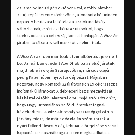
Az Izraelbe induló gép október 6-tól, a többi október
31-től repül hetente többször is, a londoni a hét minden
napján. A beutazási feltételek a járatok indításáig
változhatnak, ezért azt kérik az utasoktól, hogy
tájékozódjanak a célország konzuli honlapján. A Wizz Air
járatain továbbra is kell maszkot viselni – írták.
A Wizz Air az idén már több útvonalbővítést jelentett
be. Januárban elindult Abu Dhabiba az első járatuk,
majd február elején Szarajevóban, március elején
pedig Palermóban nyitottak új bázist
. Májusban
közölték, hogy Rómából 32 új útvonalon 19 célországba
indítanak új járatokat. A debreceni bázis megnyitását
két héttel később jelentették be, majd arról adtak hírt,
hogy Nagy-Britanniában belföldi járatokat fognak
közlekedtetni.
A Wizz Air tavaly veszteséggel zárt a
járvány miatt, de már az év elején számítottak a
nyári fellendülésre.
A cég februári előrejelzése szerint
kapacitásai kihasználtsága az idén meghaladhatja a