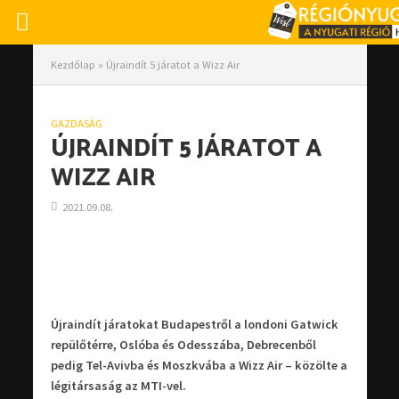
Kezdőlap
»
Újraindít 5 járatot a Wizz Air
GAZDASÁG
ÚJRAINDÍT 5 JÁRATOT A
WIZZ AIR
2021.09.08.
Újraindít járatokat Budapestről a londoni Gatwick
repülőtérre, Oslóba és Odesszába, Debrecenből
pedig Tel-Avivba és Moszkvába a Wizz Air – közölte a
légitársaság az MTI-vel.