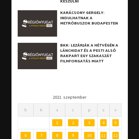
KÉSZÜLNI
KARÁCSONY GERGELY:
INDULHATNAK A
METRÓBUSZOK BUDAPESTEN
BKK: LEZÁRJÁK A HÉTVÉGÉN A
LÁNCHIDAT ÉS A PESTI ALSÓ
RAKPART EGY SZAKASZÁT
FILMFORGATÁS MIATT
2021. szeptember
h
K
s
c
p
s
v
1
2
3
4
5
6
7
8
9
10
11
12