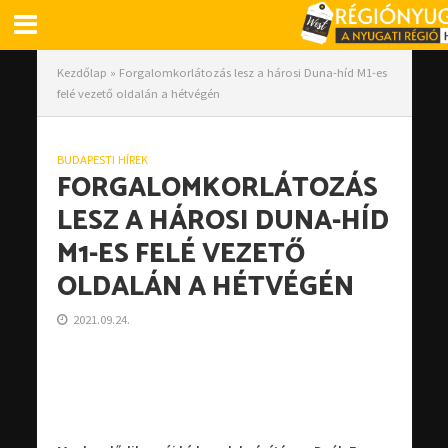
Kezdőlap
»
Forgalomkorlátozás lesz a hárosi Duna-híd M1-es
felé vezető oldalán a hétvégén
BUDAPESTI HÍREK
FORGALOMKORLÁTOZÁS
LESZ A HÁROSI DUNA-HÍD
M1-ES FELÉ VEZETŐ
OLDALÁN A HÉTVÉGÉN
2021.09.24.