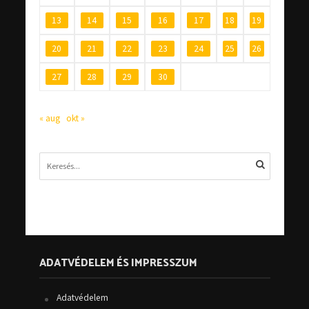
13
14
15
16
17
18
19
20
21
22
23
24
25
26
27
28
29
30
« aug
okt »
ADATVÉDELEM ÉS IMPRESSZUM
Adatvédelem