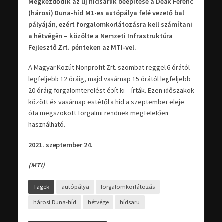
Megkezdődik az új hídsaruk beépítése a Deák Ferenc
(hárosi) Duna-híd M1-es autópálya felé vezető bal
pályáján, ezért forgalomkorlátozásra kell számítani
a hétvégén – közölte a Nemzeti Infrastruktúra
Fejlesztő Zrt. pénteken az MTI-vel.
A Magyar Közút Nonprofit Zrt. szombat reggel 6 órától
legfeljebb 12 óráig, majd vasárnap 15 órától legfeljebb
20 óráig forgalomterelést épít ki – írták. Ezen időszakok
között és vasárnap estétől a híd a szeptember eleje
óta megszokott forgalmi rendnek megfelelően
használható.
2021. szeptember 24.
(MTI)
Tagek
autópálya
forgalomkorlátozás
hárosi Duna-híd
hétvége
hídsaru