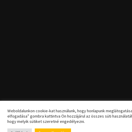
Weboldalunkon cookie-kat használunk, hogy honlapunk meglátogatása
elfogadása” gombra kattintva Ön hozzájárul az összes süti használatá
hogy melyik sütiket szeretné engedélyezni.