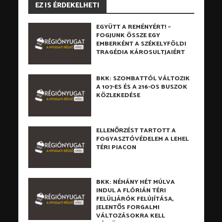
EZ IS ÉRDEKELHETI
EGYÜTT A REMÉNYÉRT! –
FOGJUNK ÖSSZE EGY
EMBERKÉNT A SZÉKELYFÖLDI
TRAGÉDIA KÁROSULTJAIÉRT
BKK: SZOMBATTÓL VÁLTOZIK
A 107-ES ÉS A 216-OS BUSZOK
KÖZLEKEDÉSE
ELLENŐRZÉST TARTOTT A
FOGYASZTÓVÉDELEM A LEHEL
TÉRI PIACON
BKK: NÉHÁNY HÉT MÚLVA
INDUL A FLÓRIÁN TÉRI
FELÜLJÁRÓK FELÚJÍTÁSA,
JELENTŐS FORGALMI
VÁLTOZÁSOKRA KELL