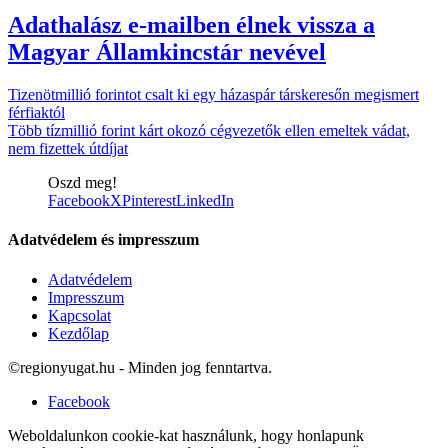
Adathalász e-mailben élnek vissza a
Magyar Államkincstár nevével
Tizenötmillió forintot csalt ki egy házaspár társkeresőn megismert
férfiaktól
Több tízmillió forint kárt okozó cégvezetők ellen emeltek vádat,
nem fizettek útdíjat
Oszd meg!
Facebook
X
Pinterest
LinkedIn
Adatvédelem és impresszum
Adatvédelem
Impresszum
Kapcsolat
Kezdőlap
©regionyugat.hu - Minden jog fenntartva.
Facebook
Weboldalunkon cookie-kat használunk, hogy honlapunk