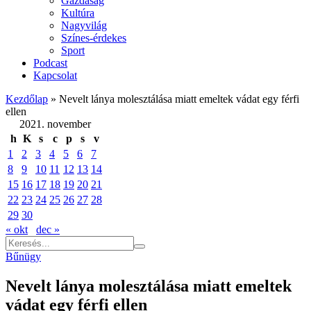
Gazdaság
Kultúra
Nagyvilág
Színes-érdekes
Sport
Podcast
Kapcsolat
Kezdőlap
»
Nevelt lánya molesztálása miatt emeltek vádat egy férfi
ellen
2021. november
h
K
s
c
p
s
v
1
2
3
4
5
6
7
8
9
10
11
12
13
14
15
16
17
18
19
20
21
22
23
24
25
26
27
28
29
30
« okt
dec »
Bűnügy
Nevelt lánya molesztálása miatt emeltek
vádat egy férfi ellen