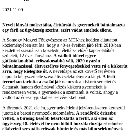
2021.11.09.
Nevelt lányát molesztálta, élettársát és gyermekeit bántalmazta
egy férfi az ügyészség szerint, ezért vádat emeltek ellene.
A Somogy Megyei Főügyészség az MTI-hez kedden eljuttatott
közleményében azt írta, hogy a 40-es éveiben járó férfi 2018-ban
kezdett el szexuálisan közeledni élettársa előző kapcsolatából
született, 12 éves lányához.
A vádlott idővel egyre
gátlástalanabbá, erőszakosabbá vált, 2020 nyarán
bántalmazással, életveszélyes fenyegetésekkel vette rá a kiskorút
arra, hogy kielégítse őt.
A nevelőapa az ezt követő fél évben
naponta kényszerítette szexuális cselekményre a lányt.
A férfi
terrorban tartotta a családját
: nemcsak a kiskorú sértettet és
élettársát, hanem élettársával közös kiskorú gyermekeit is
rendszeresen verte, a gyermekek a szemtanúi is voltak, ahogy a
vádlott az édesanyjukkal és testvéreikkel bánt.
A történtek 2021 elején, gyermekvédelmi jelzőrendszeren keresztül
jutottak a barcsi nyomozók tudomására.
A rendőrök őrizetbe
vették, a bíróság később letartóztatta a férfit, aki ellen az
ügyészség 18. életévét be nem töltött hozzátartozója sérelmére
elkövetett szexuális erőszak bűntette és más bűncselekmények