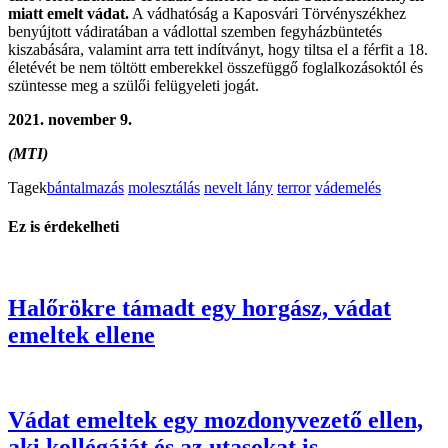
miatt emelt vádat.
A vádhatóság a Kaposvári Törvényszékhez
benyújtott vádiratában a vádlottal szemben fegyházbüntetés
kiszabására, valamint arra tett indítványt, hogy tiltsa el a férfit a 18.
életévét be nem töltött emberekkel összefüggő foglalkozásoktól és
szüntesse meg a szülői felügyeleti jogát.
2021. november 9.
(MTI)
Tagek
bántalmazás
molesztálás
nevelt lány
terror
vádemelés
Ez is érdekelheti
Halőrökre támadt egy horgász, vádat
emeltek ellene
Vádat emeltek egy mozdonyvezető ellen,
aki kollégáját és az utasokat is