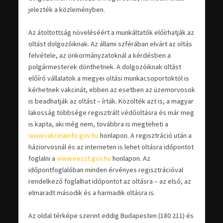
jelezték a közleményben.
Az átoltottság növeléséért a munkáltatók előírhatják az
oltást dolgozóiknak. Az állami szférában elvárt az oltás
felvétele, az önkormányzatoknál a kérdésben a
polgármesterek dönthetnek. A dolgozóiknak oltást
előíró vállalatok a megyei oltási munkacsoportoktól is
kérhetnek vakcinát, ebben az esetben az üzemorvosok
is beadhatják az oltást – írták. Közölték azt is, a magyar
lakosság többsége regisztrált védőoltásra és már meg
is kapta, aki még nem, továbbra is megteheti a
www.vakcinainfo.gov.hu
honlapon. A regisztráció után a
háziorvosnál és az interneten is lehet oltásra időpontot
foglalni a
www.eeszt.gov.hu
honlapon. Az
időpontfoglalóban minden érvényes regisztrációval
rendelkező foglalhat időpontot az oltásra – az első, az
elmaradt második és a harmadik oltásra is.
Az oldal térképe szerint eddig Budapesten (180 211) és