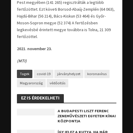
Pest megyében (141 265) regisztrálták a legtöbb
fertőzöttet. Ezt követi Borsod-Abaúj-Zemplén (64 063),
Hajdú-Bihar (56 214), Bács-Kiskun (53 464) és Győr-
Moson-Sopron megye (52 374) A fertőzésben
legkevésbé érintett megye továbbra is Tolna, 21 309
fertőzöttel.
2021. november 23.
(MTI)
Tagek
covid-19
járványhelyzet
koronavírus
Magyarország
védőoltás
EZ IS ÉRDEKELHETI
A BUDAPESTI LISZT FERENC
ZENEMŰVÉSZETI EGYETEM KÍNAI
KÖZPONTJA
ÍGY JELEZ A KUTYA, HA MÁR