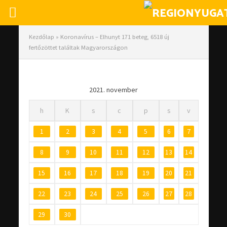
Kezdőlap
»
Koronavírus – Elhunyt 171 beteg, 6518 új
fertőzöttet találtak Magyarországon
2021. november
h
K
s
c
p
s
v
1
2
3
4
5
6
7
8
9
10
11
12
13
14
15
16
17
18
19
20
21
22
23
24
25
26
27
28
29
30