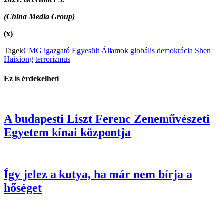
(China Media Group)
(x)
Tagek
CMG igazgató
Egyesült Államok
globális demokrácia
Shen
Haixiong
terrorizmus
Ez is érdekelheti
A budapesti Liszt Ferenc Zeneművészeti
Egyetem kínai központja
Így jelez a kutya, ha már nem bírja a
hőséget