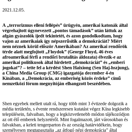
2021.12.05.
A „terrorizmus elleni fellépés” ürügyén, amerikai katonák által
végrehajtott úgynevezett „pontos támadások” után láttuk az
afgán gyászolók ijedt tekintetét, és azon gondolkodtam, hogy
vajon az amerikaiak így népszerűsítik a demokráciát? Miért
nem néznek körül először Amerikában? Az amerikai rendőrök
térde alatt megfojtott „Floydok” (George Floyd, 46 éves
afroamerikai férfi a rendőri brutalitás áldozata) élvezik-e az
amerikai politikusok által hirdetett „demokráciát” és „emberi
jogokat”? – tette fel a kérdést Shen Haixiong (Sen Haj-hszjung),
a China Media Group (CMG) igazgatója december 4-én
Kínában, a „Demokrácia, az emberiség közös érdeke” című
nemzetközi fórum megnyitóján elhangzott beszédében.
Shen egyebek mellett utalt rá, hogy több mint 3 évtizede dolgozik a
média területén, s évente rendszeresen kutatást végez Kína legkisebb
településein, falvaiban, hogy a legközvetlenebb módon tájékozódjon
az ott élő emberek helyzetéről. Mint fogalmazott, járt városokban és
falvakban, a keleti tengerparton és az ország határvidékein, hogy
személyesen megtapasztalja „az átfogó népi demokrácia” által