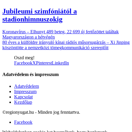
Jubileumi szimfóniától a
stadionhimnuszokig
Koronavírus – Elhunyt 489 beteg, 22 699 új fertőzöttet találtak
Magyarországon a hétvégén
80 éves a külföldre irányuló kínai rádiós műsorsugárzás – Xi Jinping
köszöntötte a nemzetközi tömegkommunikáció szereplőit
Oszd meg!
Facebook
X
Pinterest
LinkedIn
Adatvédelem és impresszum
Adatvédelem
Impresszum
Kapcsolat
Kezdőlap
©regionyugat.hu - Minden jog fenntartva.
Facebook