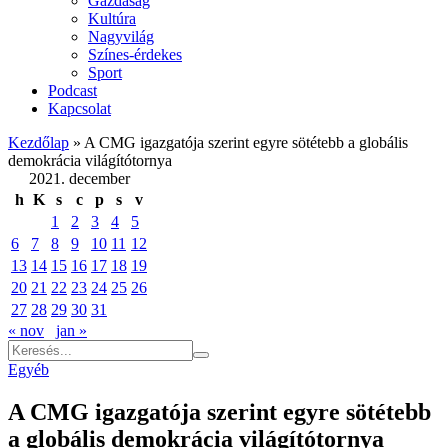
Gazdaság
Kultúra
Nagyvilág
Színes-érdekes
Sport
Podcast
Kapcsolat
Kezdőlap
»
A CMG igazgatója szerint egyre sötétebb a globális
demokrácia világítótornya
2021. december
h
K
s
c
p
s
v
1
2
3
4
5
6
7
8
9
10
11
12
13
14
15
16
17
18
19
20
21
22
23
24
25
26
27
28
29
30
31
« nov
jan »
Egyéb
A CMG igazgatója szerint egyre sötétebb
a globális demokrácia világítótornya