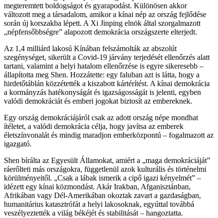
megteremtett boldogságot és gyarapodást. Különösen akkor
változott meg a társadalom, amikor a kínai nép az ország fejlődése
során új korszakba lépett. A Xi Jinping elnök által szorgalmazott
„népfensőbbségre” alapozott demokrácia országszerte elterjedt.
Az 1,4 milliárd lakosú Kínában felszámolták az abszolút
szegénységet, sikerült a Covid-19 járvány terjedését ellenőrzés alatt
tartani, valamint a helyi hatalom ellenőrzése is egyre sikeresebb –
állapította meg Shen. Hozzátette: egy faluban azt is látta, hogy a
hirdetőtáblán közzétették a kiszabott kártérítést. A kínai demokrácia
a kormányzás hatékonyságát és igazságosságát is jelenti, egyben
valódi demokráciát és emberi jogokat biztosít az embereknek.
Egy ország demokráciájáról csak az adott ország népe mondhat
ítéletet, a valódi demokrácia célja, hogy javítsa az emberek
életszínvonalát és mindig maradjon emberközpontú – fogalmazott az
igazgató.
Shen bírálta az Egyesült Államokat, amiért a „maga demokráciáját”
ráerőlteti más országokra, függetlenül azok kulturális és történelmi
körülményeitől. „Csak a lábak ismerik a cipő igazi kényelmét” –
idézett egy kínai közmondást. Akár Irakban, Afganisztánban,
Afrikában vagy Dél-Amerikában okoztak zavart a gazdaságban,
humanitárius katasztrófát a helyi lakosoknak, egyúttal továbbá
veszélyeztették a világ békéjét és stabilitását – hangoztatta.