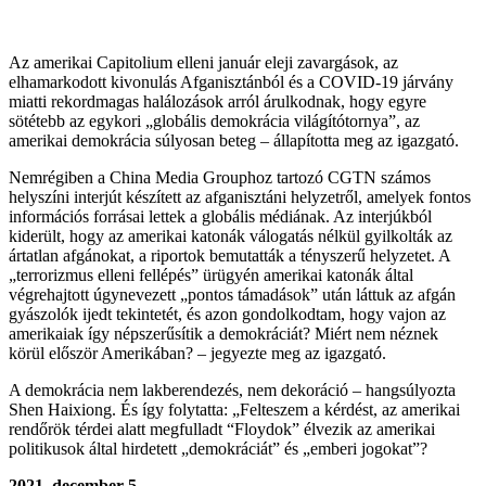
Az amerikai Capitolium elleni január eleji zavargások, az
elhamarkodott kivonulás Afganisztánból és a COVID-19 járvány
miatti rekordmagas halálozások arról árulkodnak, hogy egyre
sötétebb az egykori „globális demokrácia világítótornya”, az
amerikai demokrácia súlyosan beteg – állapította meg az igazgató.
Nemrégiben a China Media Grouphoz tartozó CGTN számos
helyszíni interjút készített az afganisztáni helyzetről, amelyek fontos
információs forrásai lettek a globális médiának. Az interjúkból
kiderült, hogy az amerikai katonák válogatás nélkül gyilkolták az
ártatlan afgánokat, a riportok bemutatták a tényszerű helyzetet. A
„terrorizmus elleni fellépés” ürügyén amerikai katonák által
végrehajtott úgynevezett „pontos támadások” után láttuk az afgán
gyászolók ijedt tekintetét, és azon gondolkodtam, hogy vajon az
amerikaiak így népszerűsítik a demokráciát? Miért nem néznek
körül először Amerikában? – jegyezte meg az igazgató.
A demokrácia nem lakberendezés, nem dekoráció – hangsúlyozta
Shen Haixiong. És így folytatta: „Felteszem a kérdést, az amerikai
rendőrök térdei alatt megfulladt “Floydok” élvezik az amerikai
politikusok által hirdetett „demokráciát” és „emberi jogokat”?
2021. december 5.