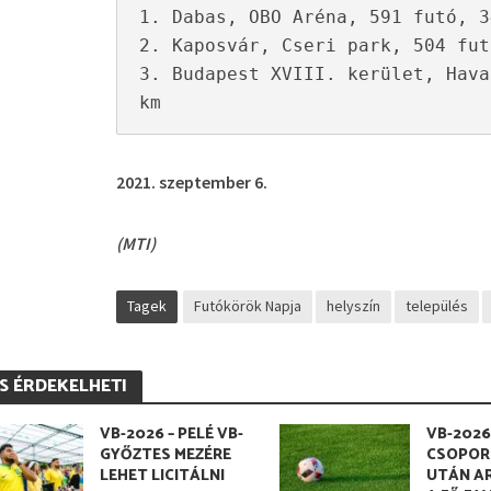
1. Dabas, OBO Aréna, 591 futó, 3
2. Kaposvár, Cseri park, 504 fut
3. Budapest XVIII. kerület, Hava
km
2021. szeptember 6.
(MTI)
Tagek
Futókörök Napja
helyszín
település
IS ÉRDEKELHETI
VB-2026 – PELÉ VB-
VB-2026
GYŐZTES MEZÉRE
CSOPOR
LEHET LICITÁLNI
UTÁN A