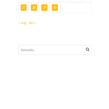
27
28
29
30
« aug
okt »