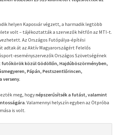
odik helyen Kaposvár végzett, a harmadik legtöbb
ülete volt – tájékoztatták a szervezők hétfőn az MTI-t.
vezhetett. Az Országos Futópálya-építési
 adtak át az Aktív Magyarországért Felelős
dősport-eseményszervezők Országos Szövetségének
t futókörök közül Gödöllőn, Hajdúböszörményben,
ásmegyeren, Pápán, Pestszentlőrincen,
a verseny.
ndezték meg, hogy
népszerűsítsék a futást, valamint
fontosságára
. Valamennyi helyszín egyben az Ötpróba
ása is volt.