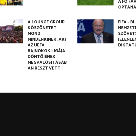
A FŐ FA
OPTÁNÁ
A LOUNGE GROUP
FIFA – B
KÖSZÖNETET
NEMZET
MOND
SZÖVET
MINDENKINEK, AKI
JELENLE
AZ UEFA
DIKTAT
BAJNOKOK LIGÁJA
DÖNTŐJÉNEK
MEGVALÓSÍTÁSÁB
AN RÉSZT VETT