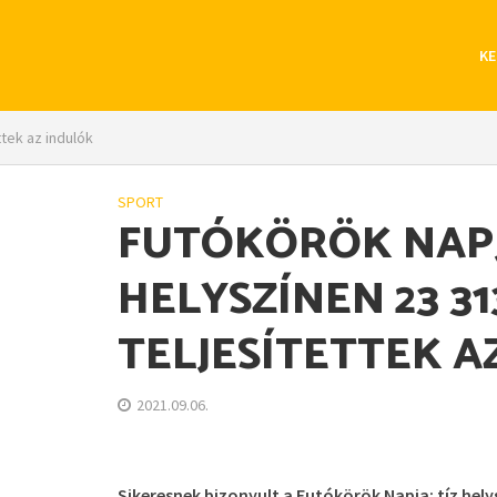
KE
ttek az indulók
SPORT
FUTÓKÖRÖK NAPJA
HELYSZÍNEN 23 3
TELJESÍTETTEK A
2021.09.06.
Sikeresnek bizonyult a Futókörök Napja: tíz hely