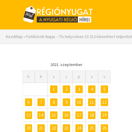
Kezdőlap
»
Futókörök Napja – Tíz helyszínen 23 313 kilométert teljesíte
2021. szeptember
h
K
s
c
p
s
v
1
2
3
4
5
6
7
8
9
10
11
12
13
14
15
16
17
18
19
20
21
22
23
24
25
26