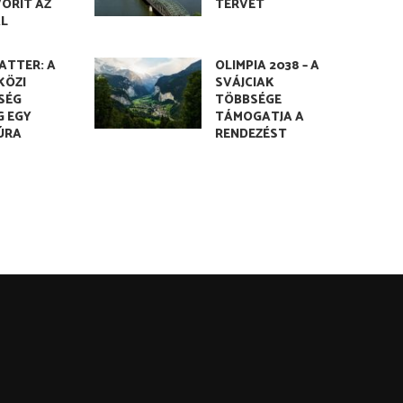
VORIT AZ
TERVÉT
L
LATTER: A
OLIMPIA 2038 – A
KÖZI
SVÁJCIAK
SÉG
TÖBBSÉGE
G EGY
TÁMOGATJA A
ÚRA
RENDEZÉST