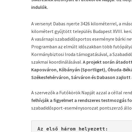
indulók.
A versenyt Dabas nyerte 3426 kilométerrel, a más
kilométert gyűjtött település Budapest XVIII. ker
A vasárnapi szabadidősportos eseményre bárki ne
Programban az elmúlt időszakban több futópályát
Kormánybiztosi Iroda támogatásával, a Szabadi
szakmai koordinálásával.
A projekt során átadot
Kaposváron, Kőbányán (Sportliget), Óbuda-Bék
Székesfehérváron, Sárváron és Dabason zajlott 
A szervezők a Futókörök Napját azzal a céllal re
felhívják a figyelmet a rendszeres testmozgás 
szabadidősport-eseménysorozat pontszerző állom
Az első három helyezett: