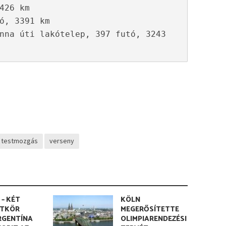
426 km
ó, 3391 km
nna úti lakótelep, 397 futó, 3243 
testmozgás
verseny
 – KÉT
KÖLN
TKÖR
MEGERŐSÍTETTE
RGENTÍNA
OLIMPIARENDEZÉSI