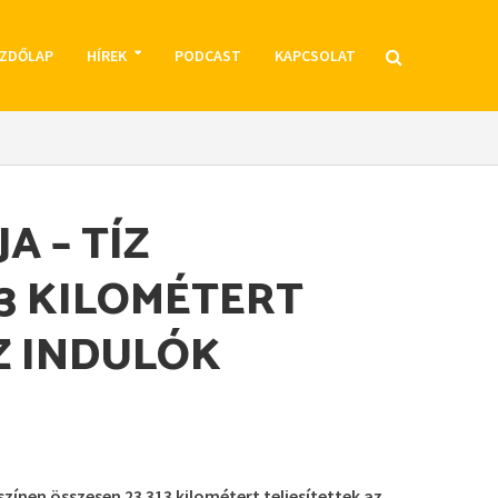
ZDŐLAP
HÍREK
PODCAST
KAPCSOLAT
 – TÍZ
13 KILOMÉTERT
Z INDULÓK
színen összesen 23 313 kilométert teljesítettek az