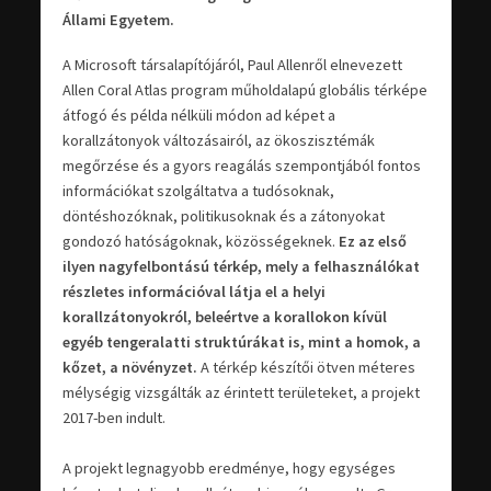
Állami Egyetem.
A Microsoft társalapítójáról, Paul Allenről elnevezett
Allen Coral Atlas program műholdalapú globális térképe
átfogó és példa nélküli módon ad képet a
korallzátonyok változásairól, az ökoszisztémák
megőrzése és a gyors reagálás szempontjából fontos
információkat szolgáltatva a tudósoknak,
döntéshozóknak, politikusoknak és a zátonyokat
gondozó hatóságoknak, közösségeknek.
Ez az első
ilyen nagyfelbontású térkép, mely a felhasználókat
részletes információval látja el a helyi
korallzátonyokról, beleértve a korallokon kívül
egyéb tengeralatti struktúrákat is, mint a homok, a
kőzet, a növényzet.
A térkép készítői ötven méteres
mélységig vizsgálták az érintett területeket, a projekt
2017-ben indult.
A projekt legnagyobb eredménye, hogy egységes