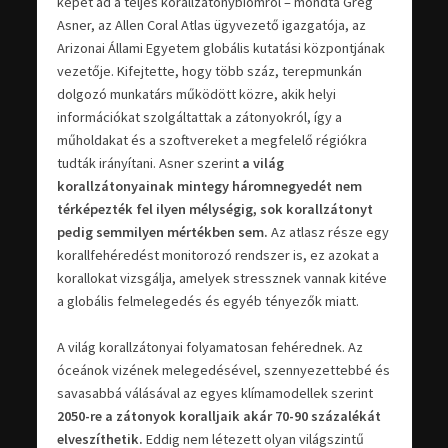
képet ad a teljes korallzátonybiomról – mondta Greg
Asner, az Allen Coral Atlas ügyvezető igazgatója, az
Arizonai Állami Egyetem globális kutatási központjának
vezetője. Kifejtette, hogy több száz, terepmunkán
dolgozó munkatárs működött közre, akik helyi
információkat szolgáltattak a zátonyokról, így a
műholdakat és a szoftvereket a megfelelő régiókra
tudták irányítani. Asner szerint
a világ
korallzátonyainak mintegy háromnegyedét nem
térképezték fel ilyen mélységig, sok korallzátonyt
pedig semmilyen mértékben sem.
Az atlasz része egy
korallfehéredést monitorozó rendszer is, ez azokat a
korallokat vizsgálja, amelyek stressznek vannak kitéve
a globális felmelegedés és egyéb tényezők miatt.
A világ korallzátonyai folyamatosan fehérednek. Az
óceánok vizének melegedésével, szennyezettebbé és
savasabbá válásával az egyes klímamodellek szerint
2050-re a zátonyok koralljaik akár 70-90 százalékát
elveszíthetik.
Eddig nem létezett olyan világszintű