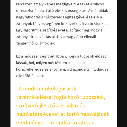
rendszer, amely képes megfigyelni ezeket a súlyos
stresszhatás alatt álló életközösségeket. A műholdak
nagyfelbontású műszereik segítségével észlelik a
zátonyok fényességében bekövetkező változásokat.
Egy algoritmus segítségével állapítják meg, hogy a
zátony stresszhatás alatt van vagy épp ellenáll a
tengeri hőhullámoknak.
Ez a módszer segíthet abban, hogy a tudósok először
lássák, hol, milyen mértékben alakult ki a
korallfehéredés és ahol nem, ott azonosítani tudják az
ellenálló fajokat.
„A rendszer ökológusaink,
távérzékeléssel foglalkozó tudósaink,
szoftverfejlesztők és sok más
munkatárs éveket át tartó munkájának
eredménye” – mondta korábban