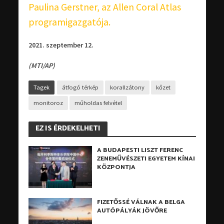
Paulina Gerstner, az Allen Coral Atlas
programigazgatója.
2021. szeptember 12.
(MTI/AP)
Tagek
átfogó térkép
korallzátony
kőzet
monitoroz
műholdas felvétel
EZ IS ÉRDEKELHETI
A BUDAPESTI LISZT FERENC
ZENEMŰVÉSZETI EGYETEM KÍNAI
KÖZPONTJA
FIZETŐSSÉ VÁLNAK A BELGA
AUTÓPÁLYÁK JÖVŐRE