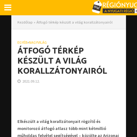
Kezdőlap
»
Átfogó térkép készült a világ korallzátonyairól
EGYÉB
•
NAGYVILÁG
ÁTFOGÓ TÉRKÉP
KÉSZÜLT A VILÁG
KORALLZÁTONYAIRÓL
2021.09.12.
Elkészült a világ korallzátonyait rögzítő és
monitorozó átfogó atlasz több mint kétmillió
műholdas felvétel segítségével – közölte az Arizonai