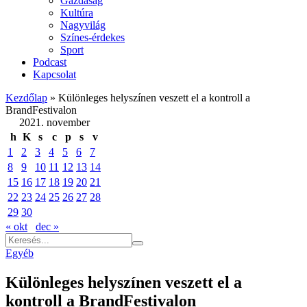
Gazdaság
Kultúra
Nagyvilág
Színes-érdekes
Sport
Podcast
Kapcsolat
Kezdőlap
»
Különleges helyszínen veszett el a kontroll a
BrandFestivalon
2021. november
h
K
s
c
p
s
v
1
2
3
4
5
6
7
8
9
10
11
12
13
14
15
16
17
18
19
20
21
22
23
24
25
26
27
28
29
30
« okt
dec »
Egyéb
Különleges helyszínen veszett el a
kontroll a BrandFestivalon