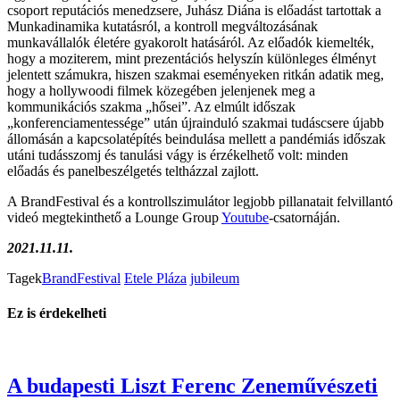
csoport reputációs menedzsere, Juhász Diána is előadást tartottak a
Munkadinamika kutatásról, a kontroll megváltozásának
munkavállalók életére gyakorolt hatásáról. Az előadók kiemelték,
hogy a moziterem, mint prezentációs helyszín különleges élményt
jelentett számukra, hiszen szakmai eseményeken ritkán adatik meg,
hogy a hollywoodi filmek közegében jelenjenek meg a
kommunikációs szakma „hősei”. Az elmúlt időszak
„konferenciamentessége” után újrainduló szakmai tudáscsere újabb
állomásán a kapcsolatépítés beindulása mellett a pandémiás időszak
utáni tudásszomj és tanulási vágy is érzékelhető volt: minden
előadás és panelbeszélgetés teltházzal zajlott.
A BrandFestival és a kontrollszimulátor legjobb pillanatait felvillantó
videó megtekinthető a Lounge Group
Youtube
-csatornáján.
2021.11.11.
Tagek
BrandFestival
Etele Pláza
jubileum
Ez is érdekelheti
A budapesti Liszt Ferenc Zeneművészeti