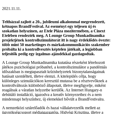
2021.11.11.
Teltházzal zajlott a 20., jubileumi alkalommal megrendezett,
kétnapos BrandFestival. Az eseményt egy teljesen új és
szokatlan helyszínen, az Etele Pláza mozitermében, a Cinext
Etelében rendezték meg. A Lounge Group Munkadinamika
projektjének kontrollszimulátorát itt is nagy érdeklődés övezte:
több mint 50 marketinges és márkakommunikációs szakember
próbálta ki a kontrollvesztés képtelen játékait, a legjobban
teljesítők pedig egy izgalmas ajándékkal gazdagodtak.
A Lounge Group Munkadinamika kutatása részeként létrehozott
játékos pszichológiai próbatétel, a kontrollszimulátor a pandémiás
időszakban is megtapasztalt krízishelyzetek bizonytalanságainak
hatásait szemlélteti, illetve elemzi. A kitelepülés célja, hogy
különleges szimulációkon keresztül mutassa be a résztvevőknek a
kontrollváltozás különböző állapotait, illetve megfigyelje, miként
reagálnak a váratlan helyzetbe kerülők. Az Internet Hungary-n
debütáló installáció, igazodva a kreatív környezethez és a nem
mindennapi helyszínhez, új elemekkel bővült a BrandFestivalra.
A nemzetközi sztárelőadók és hazai vállalatvezetők mellett az
ügynökségcsoport médiaigazgatója, Hidvégi Krisztina, illetve a