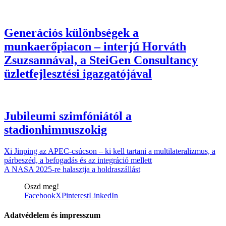
Generációs különbségek a
munkaerőpiacon – interjú Horváth
Zsuzsannával, a SteiGen Consultancy
üzletfejlesztési igazgatójával
Jubileumi szimfóniától a
stadionhimnuszokig
Xi Jinping az APEC-csúcson – ki kell tartani a multilateralizmus, a
párbeszéd, a befogadás és az integráció mellett
A NASA 2025-re halasztja a holdraszállást
Oszd meg!
Facebook
X
Pinterest
LinkedIn
Adatvédelem és impresszum